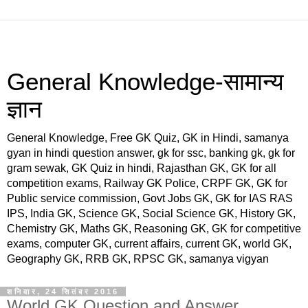
General Knowledge-सामान्य
ज्ञान
General Knowledge, Free GK Quiz, GK in Hindi, samanya
gyan in hindi question answer, gk for ssc, banking gk, gk for
gram sewak, GK Quiz in hindi, Rajasthan GK, GK for all
competition exams, Railway GK Police, CRPF GK, GK for
Public service commission, Govt Jobs GK, GK for IAS RAS
IPS, India GK, Science GK, Social Science GK, History GK,
Chemistry GK, Maths GK, Reasoning GK, GK for competitive
exams, computer GK, current affairs, current GK, world GK,
Geography GK, RRB GK, RPSC GK, samanya vigyan
शनिवार, 24 सितंबर 2016
World GK Question and Answer