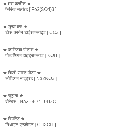
★ हरा कसीस ★
- फैरिक सल्फेट [ Fe2(SO4)3 ]
★ शुष्क बर्फ ★
- ठोस कार्बन डाईआक्साइड [ CO2 ]
★ कास्टिक पोटाश ★
- पोटाशियम हाइड्रोक्साड [ KOH ]
★ चिली साल्ट पीटर ★
- सोडियम नाइट्रेट [ Na2NO3 ]
★ सुहागा ★
- बोरेक्स [ Na2B4O7.10H2O ]
★ स्पिरिट ★
- मिथाइल एल्कोहल [ CH3OH ]