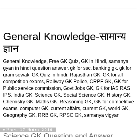
General Knowledge-सामान्य
ज्ञान
General Knowledge, Free GK Quiz, GK in Hindi, samanya
gyan in hindi question answer, gk for ssc, banking gk, gk for
gram sewak, GK Quiz in hindi, Rajasthan GK, GK for all
competition exams, Railway GK Police, CRPF GK, GK for
Public service commission, Govt Jobs GK, GK for IAS RAS
IPS, India GK, Science GK, Social Science GK, History GK,
Chemistry GK, Maths GK, Reasoning GK, GK for competitive
exams, computer GK, current affairs, current GK, world GK,
Geography GK, RRB GK, RPSC GK, samanya vigyan
शनिवार, 17 सितंबर 2016
Science GK Question and Answer