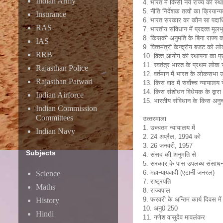
Indian Army
4. भारत में किसी नये राज्‍य की स
5. नीति निर्देशक तत्‍वों का क्रियान
Insurance
6. भारत सरकार का कौन सा पदाधिक
RAS
7. भारतीय संविधान में प्रदत्‍त म
8. किसकी अनुमति के बिना राज्‍य 
IAS
9. वित्‍तमंत्री केन्‍द्रीय बजट को 
RRB
10. वित्‍त आयोग की स्‍थापना का प्र
11. स्‍वतंत्र भारत के प्रथम लोक 
Rajasthan Police
12. वर्तमान में भारत के लोकसभा उपा
Rajasthan Patwari
13. किस वाद में सर्वोच्‍च न्‍याया
14. किस संशोधन विधेयक के द्वारा
Indian Airforce
15. भारतीय संविधान के किस अनुच्‍छेद 
Indian Commission
Committees
उत्‍तरमाला
1. उच्‍चतम न्‍यायालय में
Indian Navy
2. 24 अप्रैल, 1994 को
3. 26 जनवरी, 1957
Subjects
4. संसद की अनुमति से
5. सरकार के पास उपलब्‍ध संसाधन
6. महान्‍यायवादी (एटार्नी जनरल)
Science
7. राष्‍ट्रपति
Maths
8. राज्‍यपाल
9. फरवरी के अन्तिम कार्य दिवस में
History
10. अनु0 250
Hindi
11. गणेश वासुदेव मावलंकर