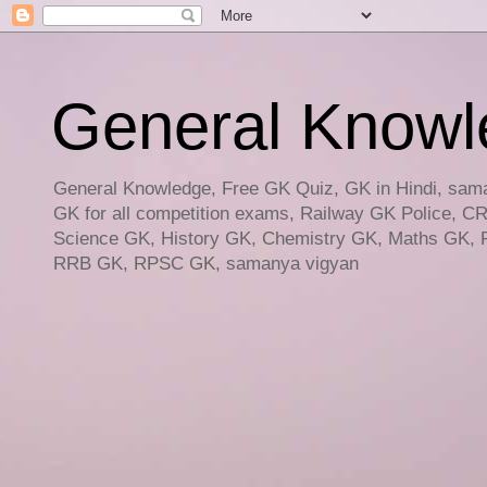
General Knowled
General Knowledge, Free GK Quiz, GK in Hindi, saman
GK for all competition exams, Railway GK Police, C
Science GK, History GK, Chemistry GK, Maths GK, R
RRB GK, RPSC GK, samanya vigyan