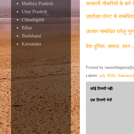
सरकारी नौकरियों के बारे 
Madhya Pradesh
Uttar Pradesh
उपरोक्त पोस्ट से सम्बंधि
Chhatisgarh
Bihar
उपचार सम्बंधित घरेलु नुस
Jharkhand
Karnataka
देश दुनिया, समाज, रहन -
Posted by
nareshbagoria@
Labels:
july 2016
,
Samanya
कोई टिप्पणी नहीं:
एक टिप्पणी भेजें