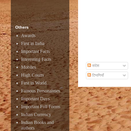
Others
Awards
First in India
Important Facts
Subscribe To Email
Interesting Facts
संदेश
Mobiles
High Courts
टिप्पणियाँ
First in World
Famous Personalities
Important Days
Important Full Forms
Indian Currency
Indian Books and
authors