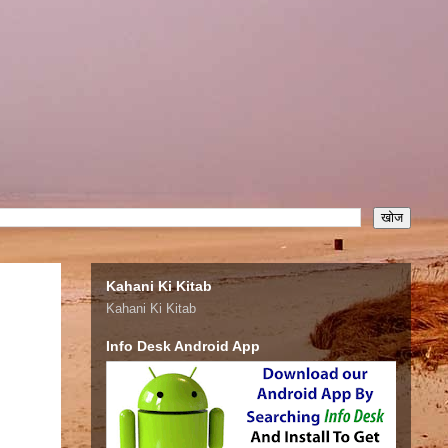
Kahani Ki Kitab
Kahani Ki Kitab
Info Desk Android App