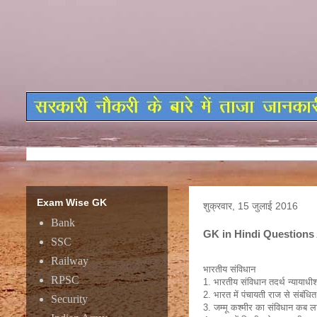
Exam Wise GK
शुक्रवार, 15 जुलाई 2016
Bank
GK in Hindi Questions
SSC
Railway
भारतीय संविधान
RPSC
1. भारतीय संविधान तदर्थ न्‍यायाधीशो
2. भारत में पंचायती राज से संबं
Security
3. जम्‍मू कश्‍मीर का संविधान कब ल