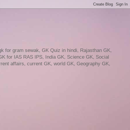
gk for gram sewak, GK Quiz in hindi, Rajasthan GK,
GK for IAS RAS IPS, India GK, Science GK, Social
ent affairs, current GK, world GK, Geography GK,