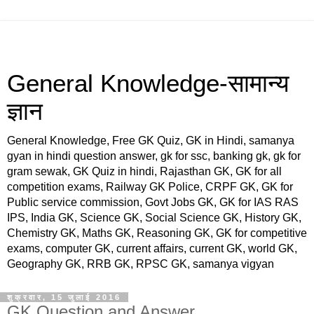
General Knowledge-सामान्य
ज्ञान
General Knowledge, Free GK Quiz, GK in Hindi, samanya
gyan in hindi question answer, gk for ssc, banking gk, gk for
gram sewak, GK Quiz in hindi, Rajasthan GK, GK for all
competition exams, Railway GK Police, CRPF GK, GK for
Public service commission, Govt Jobs GK, GK for IAS RAS
IPS, India GK, Science GK, Social Science GK, History GK,
Chemistry GK, Maths GK, Reasoning GK, GK for competitive
exams, computer GK, current affairs, current GK, world GK,
Geography GK, RRB GK, RPSC GK, samanya vigyan
शुक्रवार, 15 जुलाई 2016
GK Question and Answer