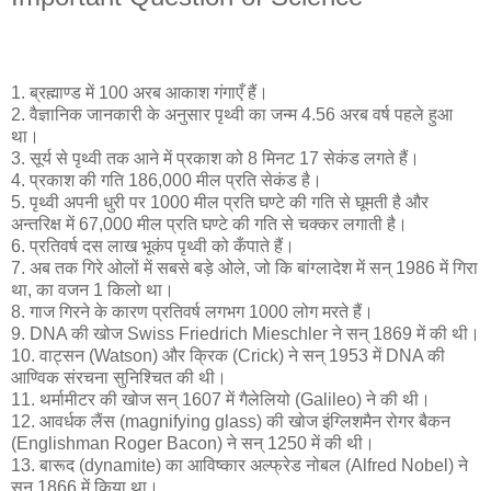
1. ब्रह्माण्ड में 100 अरब आकाश गंगाएँ हैं।
2. वैज्ञानिक जानकारी के अनुसार पृथ्वी का जन्म 4.56 अरब वर्ष पहले हुआ
था।
3. सूर्य से पृथ्वी तक आने में प्रकाश को 8 मिनट 17 सेकंड लगते हैं।
4. प्रकाश की गति 186,000 मील प्रति सेकंड है।
5. पृथ्वी अपनी धुरी पर 1000 मील प्रति घण्टे की गति से घूमती है और
अन्तरिक्ष में 67,000 मील प्रति घण्टे की गति से चक्कर लगाती है।
6. प्रतिवर्ष दस लाख भूकंप पृथ्वी को कँपाते हैं।
7. अब तक गिरे ओलों में सबसे बड़े ओले, जो कि बांग्लादेश में सन् 1986 में गिरा
था, का वजन 1 किलो था।
8. गाज गिरने के कारण प्रतिवर्ष लगभग 1000 लोग मरते हैं।
9. DNA की खोज Swiss Friedrich Mieschler ने सन् 1869 में की थी।
10. वाट्सन (Watson) और क्रिक (Crick) ने सन् 1953 में DNA की
आण्विक संरचना सुनिश्चित की थी।
11. थर्मामीटर की खोज सन् 1607 में गैलेलियो (Galileo) ने की थी।
12. आवर्धक लैंस (magnifying glass) की खोज इंग्लिशमैन रोगर बैकन
(Englishman Roger Bacon) ने सन् 1250 में की थी।
13. बारूद (dynamite) का आविष्कार अल्फ्रेड नोबल (Alfred Nobel) ने
सन् 1866 में किया था।