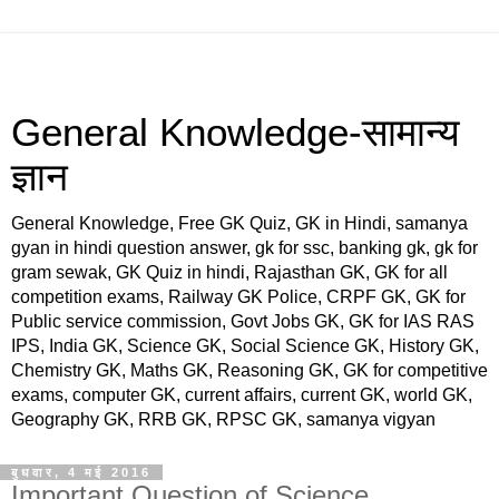
General Knowledge-सामान्य
ज्ञान
General Knowledge, Free GK Quiz, GK in Hindi, samanya
gyan in hindi question answer, gk for ssc, banking gk, gk for
gram sewak, GK Quiz in hindi, Rajasthan GK, GK for all
competition exams, Railway GK Police, CRPF GK, GK for
Public service commission, Govt Jobs GK, GK for IAS RAS
IPS, India GK, Science GK, Social Science GK, History GK,
Chemistry GK, Maths GK, Reasoning GK, GK for competitive
exams, computer GK, current affairs, current GK, world GK,
Geography GK, RRB GK, RPSC GK, samanya vigyan
बुधवार, 4 मई 2016
Important Question of Science