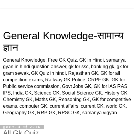
General Knowledge-सामान्य
ज्ञान
General Knowledge, Free GK Quiz, GK in Hindi, samanya
gyan in hindi question answer, gk for ssc, banking gk, gk for
gram sewak, GK Quiz in hindi, Rajasthan GK, GK for all
competition exams, Railway GK Police, CRPF GK, GK for
Public service commission, Govt Jobs GK, GK for IAS RAS
IPS, India GK, Science GK, Social Science GK, History GK,
Chemistry GK, Maths GK, Reasoning GK, GK for competitive
exams, computer GK, current affairs, current GK, world GK,
Geography GK, RRB GK, RPSC GK, samanya vigyan
बुधवार, 4 मई 2016
All Gk Quiz