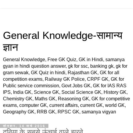
General Knowledge-सामान्य
ज्ञान
General Knowledge, Free GK Quiz, GK in Hindi, samanya
gyan in hindi question answer, gk for ssc, banking gk, gk for
gram sewak, GK Quiz in hindi, Rajasthan GK, GK for all
competition exams, Railway GK Police, CRPF GK, GK for
Public service commission, Govt Jobs GK, GK for IAS RAS
IPS, India GK, Science GK, Social Science GK, History GK,
Chemistry GK, Maths GK, Reasoning GK, GK for competitive
exams, computer GK, current affairs, current GK, world GK,
Geography GK, RRB GK, RPSC GK, samanya vigyan
सोमवार, 14 मार्च 2016
दुनिया के सबसे ऊंचाई वाले झरने