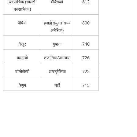
बस्साचिक (साल्टो
मेक्सिको
812
बस्साचिक )
वैपियो
हवाई(संयुक्त राज्य
800
अमेरिका)
कैतुर
गुयाना
740
कलाम्बो
तंजानिया/जाम्बिया
726
बोलोमोम्बी
आस्ट्रेलिया
722
फेगुम
नार्वे
715