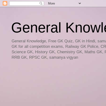
General Knowled
General Knowledge, Free GK Quiz, GK in Hindi, saman
GK for all competition exams, Railway GK Police, C
Science GK, History GK, Chemistry GK, Maths GK, R
RRB GK, RPSC GK, samanya vigyan