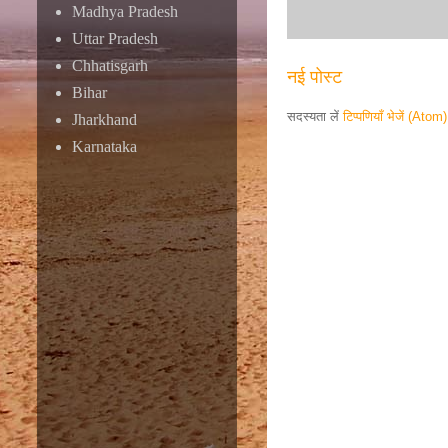
Madhya Pradesh
Uttar Pradesh
Chhatisgarh
नई पोस्ट
Bihar
सदस्यता लें
टिप्पणियाँ भेजें (Atom)
Jharkhand
Karnataka
Responsive ad