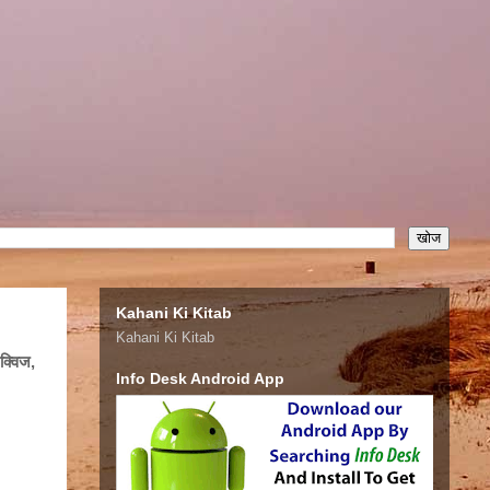
Kahani Ki Kitab
Kahani Ki Kitab
्विज,
Info Desk Android App
्विज,