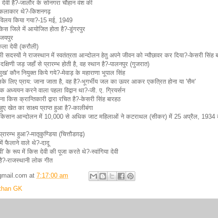
देवी है?-जालौर के सोनगरा चौहान वंश की
े कलाकार थे?-किशनगढ़
कब विलय किया गया?-15 मई, 1949
किस जिले में आयोजित होता है?-डूंगरपुर
-जयपुर
-कैला देवी (करौली)
ी सदस्यों ने राजस्थान में स्वतंत्रता आन्दोलन हेतु अपने जीवन को न्यौछावर कर दिया?-केसरी सिंह 
्षिणी जड़ जहाँ से प्रारम्भ होती है, वह स्थान है?-पालनपुर (गुजरात)
मुख' कौन नियुक्त किये गये?-मेवाड़ के महाराणा भूपाल सिंह
सके लिए प्राय: जाना जाता है, वह है?-भूगर्भीय जल का ऊपर आकर एकत्रित होना या 'सैम'
ानिक अध्ययन करने वाला पहला विद्वान था?-जी. ए. ग्रियर्सन
ना किस क्रान्तिकारी द्वारा रचित है?-केसरी सिंह बारहठ
ुए खेत का साक्ष्य प्राप्त हुआ है?-कालीबंगा
टी किसान आन्दोलन में 10,000 से अधिक जाट महिलाओं ने कटराथल (सीकर) में 25 अप्रैल, 1934
रम्भ हुआ?-मातृकुण्डिया (चित्तौडग़ढ़)
 फैलाने वाले थे?-दादू
 के रूप में किस देवी की पूजा करते थे?-स्वांगिया देवी
ा है?-राजस्थानी लोक गीत
gmail.com
at
7:17:00 am
than GK