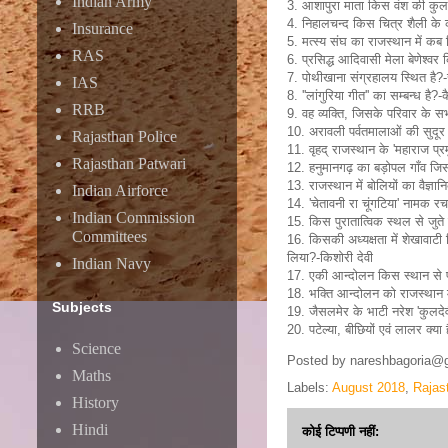
Indian Army
3. आशापुरा माता किस वंश की कुल 
4. निहालचन्द किस चित्र शैली क
Insurance
5. मत्स्य संघ का राजस्थान में 
RAS
6. प्रसिद्ध आदिवासी मेला बेणेश्वर 
7. पोथीखाना संग्रहालय स्थित है?
IAS
8. ''लांगुरिया गीत'' का सम्बन्ध है?
RRB
9. वह व्यक्ति, जिसके परिवार के सभ
10. अरावली पर्वतमालाओं की सुदूर दक
Rajasthan Police
11. वृहद् राजस्थान के 'महाराज प्र
Rajasthan Patwari
12. हनुमानगढ़ का बड़ोपल गाँव जि
13. राजस्थान में बोलियों का वैज्ञ
Indian Airforce
14. 'चेतावनी रा चूंगटिया' नामक रच
Indian Commission
15. किस पुरातात्विक स्थल से जुते ह
Committees
16. किसकी अध्यक्षता में शेखावा
लिया?-किशोरी देवी
Indian Navy
17. एकी आन्दोलन किस स्थान से प्रा
18. भक्ति आन्दोलन को राजस्थान में
Subjects
19. जैसलमेर के भाटी नरेश 'कुलदेवी'
20. पटेल्या, बीछियों एवं लालर क्य
Science
Posted by
nareshbagoria@
Maths
Labels:
August 2018
,
Rajas
History
Hindi
कोई टिप्पणी नहीं: