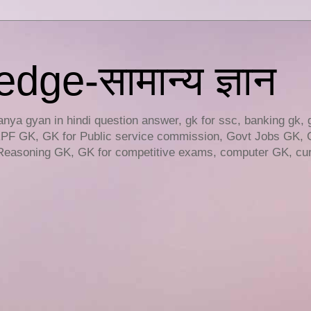
ge-सामान्य ज्ञान
ya gyan in hindi question answer, gk for ssc, banking gk, 
RPF GK, GK for Public service commission, Govt Jobs GK, 
easoning GK, GK for competitive exams, computer GK, curr