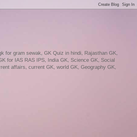
gk for gram sewak, GK Quiz in hindi, Rajasthan GK,
GK for IAS RAS IPS, India GK, Science GK, Social
ent affairs, current GK, world GK, Geography GK,