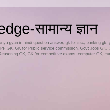
ge-सामान्य ज्ञान
ya gyan in hindi question answer, gk for ssc, banking gk, 
RPF GK, GK for Public service commission, Govt Jobs GK, 
easoning GK, GK for competitive exams, computer GK, curr