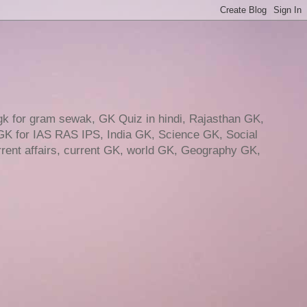
gk for gram sewak, GK Quiz in hindi, Rajasthan GK,
GK for IAS RAS IPS, India GK, Science GK, Social
ent affairs, current GK, world GK, Geography GK,