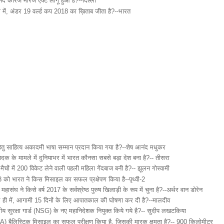
आनंद कारज मैरिज एक्ट लागू हुआ है?--दिल्ली
 में, अंडर 19 वर्ल्ड कप 2018 का ख़िताब जीता है?--भारत
 हेतु साहित्य अकादमी भाषा सम्मान प्रदान किया गया है?--शेष आनंद मधुकर
त्पादक के मामले में दुनियाभर में भारत कौनसा सबसे बड़ा देश बना है?-- तीसरा
ैचों में 200 विकेट लेने वाली पहली महिला गेंदबाज बनी है?-- झूलन गोस्वामी
 को भारत ने किस मिसाइल का सफल प्रक्षेपण किया है--पृथ्वी-2
की महासंघ ने किसे वर्ष 2017 के सर्वश्रेष्ठ पुरुष खिलाड़ी के रूप में चुना है?--अर्थर वान डोरेन
ही में, आगामी 15 दिनों के लिए आपातकाल की घोषणा कर दी है?--मालदीव
्ट्रीय सुरक्षा गार्ड (NSG) के नए महानिदेशक नियुक्त किये गये है?-- सुदीप लखटकिया
-I (A) बैलिस्टिक मिसाइल का सफल परीक्षण किया है, जिसकी मारक क्षमता है?-- 900 किलोमीटर