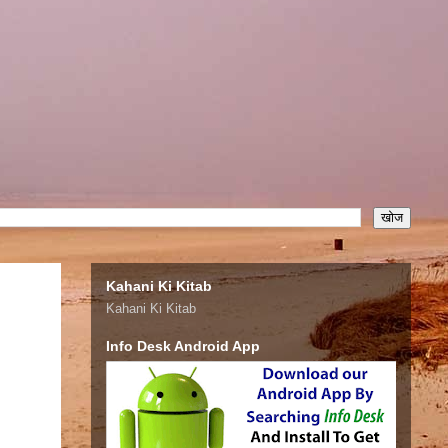
Kahani Ki Kitab
Kahani Ki Kitab
Info Desk Android App