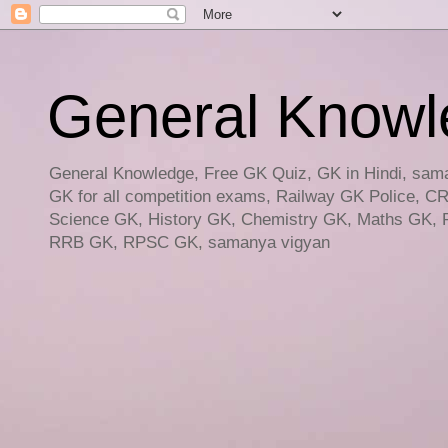
General Knowled
General Knowledge, Free GK Quiz, GK in Hindi, saman
GK for all competition exams, Railway GK Police, C
Science GK, History GK, Chemistry GK, Maths GK, R
RRB GK, RPSC GK, samanya vigyan