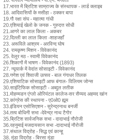
16. परिवार न्यायालय - पी.एन. भगवती
17.भारत में ब्रिटिश साम्राज्य के संस्थापक - लार्ड क्लाइब
18. आदिवासियों के मसीहा - ठक्कर बापा
19.गौ रक्षा संघ - महात्मा गांधी
20.एशियाई खेलो के जनक - गुरुदत्त सोधी
21.आगरे का लाल किला - अकबर
22.दिल्ली का लाल किला -शाहजहाँ
23. अरूविले आश्रम - अरविन्द घोष
24. रामकृष्ण मिशन - विवेकानंद
25. वेलुर मठ - स्वामी विवेकानंद
26.शिकागों में भाषण - विवेकानंद (1893)
27. न्यूयार्क में वेदांत सोसाइटी - विवेकानंद
28.गणेश एवं शिवाजी उत्सव - बाल गंगाधर तिलक
29.एशियाटिक सोसाइटी आफ बंगाल- विलियम जोन्स
30.साइंटिफिक सोसाइटी - अब्दुल लतीक
31.मोहम्मडन एंग्लो ओरियंटल कालेज-सर सैय्यद अहमद खांन
32.कांग्रेस की स्थापना - ए0ओ0 ह्यूम
33.इंडियन एसोसिएशन - सुरेन्द्रनाथ बनर्जी
34.तत्व बोधिनी सभा -देवेन्द्र नाथ टैगोर
35.ब्रिटिश सार्वजनिक सभा - दादाभाई नौरोजी
36.रहनुमाई मजदायसान सभा -दादाभाई नौरोजी
37.संथाल विद्रोह - सिद्ध एवं कान्हू
38. मुंडा विद्रोह - बिरसा मुंडा