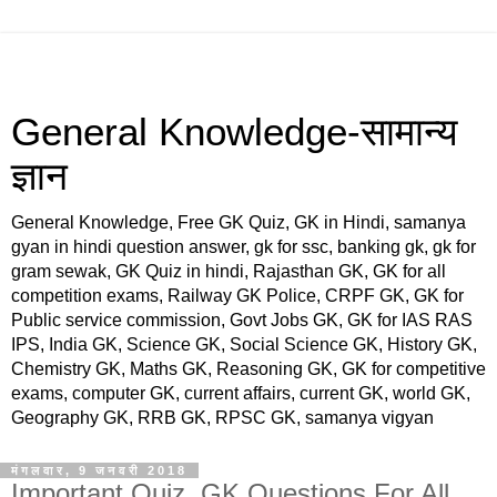
General Knowledge-सामान्य
ज्ञान
General Knowledge, Free GK Quiz, GK in Hindi, samanya
gyan in hindi question answer, gk for ssc, banking gk, gk for
gram sewak, GK Quiz in hindi, Rajasthan GK, GK for all
competition exams, Railway GK Police, CRPF GK, GK for
Public service commission, Govt Jobs GK, GK for IAS RAS
IPS, India GK, Science GK, Social Science GK, History GK,
Chemistry GK, Maths GK, Reasoning GK, GK for competitive
exams, computer GK, current affairs, current GK, world GK,
Geography GK, RRB GK, RPSC GK, samanya vigyan
मंगलवार, 9 जनवरी 2018
Important Quiz, GK Questions For All