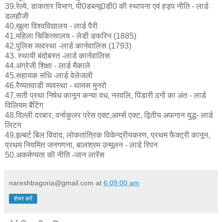
39.रेल्वे, डाकतार विभाग, पी0डब्ल्यू0डी0 की स्थापना एवं हड़प नीति - लार्ड
डलहौजी
40.खुला विश्वविद्यालय - लार्ड पैरी
41.महिला चिकित्सालय - लेडी डफरिन (1885)
42.पुलिस व्यवस्था -लार्ड कार्नवालिस (1793)
43. स्थायी बंदोबस्त -लार्ड कार्नवालिस
44.अंग्रेजी शिक्षा - लार्ड मैकाले
45.सहायक संधि -लार्ड वेलेजली
46.रैय्यतवाडी व्यवस्था - थामस मुनरो
47.सती प्रथा निषेध कानून कन्या वध, नरवलि, पिंडारी ठगों का अंत - लार्ड
विलियम बैंटिंग
48.दिल्ली दरबार, वर्नाकुलर प्रेस एक्ट,आर्म्स एक्ट, द्वितीय अफगान युद्ध- लार्ड
लिटन
49.इल्बर्ट बिल विवाद, लोकतांत्रिक विकेन्द्रीयकरण, प्रथम फैक्ट्री कानून,
प्रथम नियमित जनगणना, बालश्रम उन्मूलन - लार्ड रिपन
50.अकर्मण्यता की नीति -जान लारेंस
nareshbagoria@gmail.com
at
6:09:00 am
शेयर करें