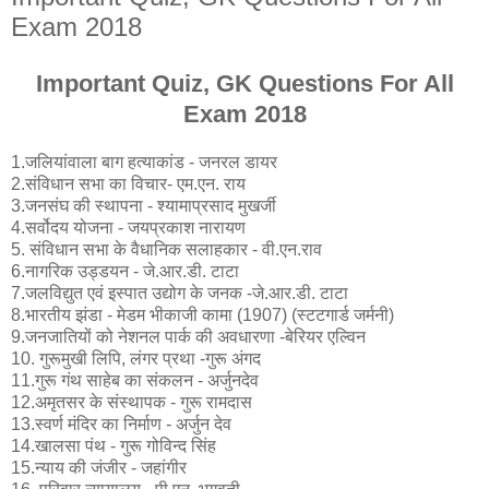
Exam 2018
Important Quiz, GK Questions For All
Exam 2018
1.जलियांवाला बाग हत्याकांड - जनरल डायर
2.संविधान सभा का विचार- एम.एन. राय
3.जनसंघ की स्थापना - श्यामाप्रसाद मुखर्जी
4.सर्वोदय योजना - जयप्रकाश नारायण
5. संविधान सभा के वैधानिक सलाहकार - वी.एन.राव
6.नागरिक उड्डयन - जे.आर.डी. टाटा
7.जलविद्युत एवं इस्पात उद्योग के जनक -जे.आर.डी. टाटा
8.भारतीय झंडा - मेडम भीकाजी कामा (1907) (स्टटगार्ड जर्मनी)
9.जनजातियों को नेशनल पार्क की अवधारणा -बेरियर एल्विन
10. गुरूमुखी लिपि, लंगर प्रथा -गुरू अंगद
11.गुरू गंथ साहेब का संकलन - अर्जुनदेव
12.अमृतसर के संस्थापक - गुरू रामदास
13.स्वर्ण मंदिर का निर्माण - अर्जुन देव
14.खालसा पंथ - गुरू गोविन्द सिंह
15.न्याय की जंजीर - जहांगीर