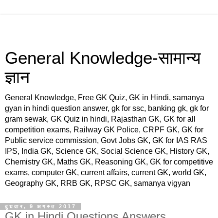
General Knowledge-सामान्य
ज्ञान
General Knowledge, Free GK Quiz, GK in Hindi, samanya
gyan in hindi question answer, gk for ssc, banking gk, gk for
gram sewak, GK Quiz in hindi, Rajasthan GK, GK for all
competition exams, Railway GK Police, CRPF GK, GK for
Public service commission, Govt Jobs GK, GK for IAS RAS
IPS, India GK, Science GK, Social Science GK, History GK,
Chemistry GK, Maths GK, Reasoning GK, GK for competitive
exams, computer GK, current affairs, current GK, world GK,
Geography GK, RRB GK, RPSC GK, samanya vigyan
बुधवार, 9 अगस्त 2017
GK in Hindi Questions Answers,