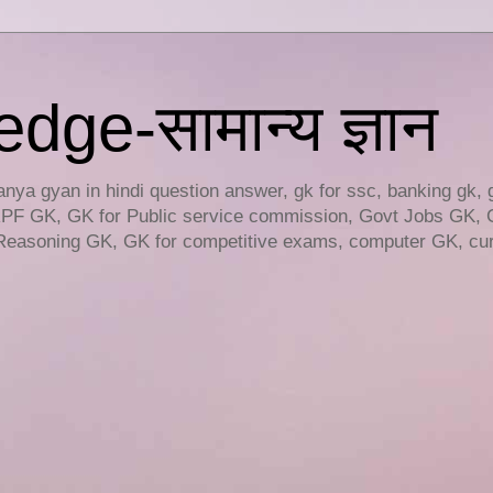
ge-सामान्य ज्ञान
ya gyan in hindi question answer, gk for ssc, banking gk, 
RPF GK, GK for Public service commission, Govt Jobs GK, 
easoning GK, GK for competitive exams, computer GK, curr