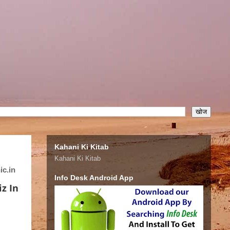
Kahani Ki Kitab
Kahani Ki Kitab
ic.in
Info Desk Android App
z In