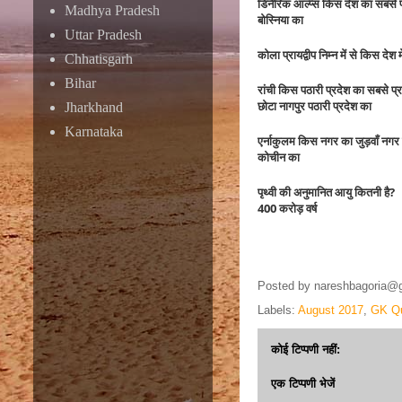
डिनैरिक आल्प्स किस देश का सबसे प्
Madhya Pradesh
बोस्निया का
Uttar Pradesh
कोला प्रायद्वीप निम्न में से किस देश 
Chhatisgarh
Bihar
रांची किस पठारी प्रदेश का सबसे प्
छोटा नागपुर पठारी प्रदेश का
Jharkhand
Karnataka
एर्नाकुलम किस नगर का जुड़वाँ नगर 
कोचीन का
पृथ्वी की अनुमानित आयु कितनी है?
400 करोड़ वर्ष
Posted by
nareshbagoria@
Labels:
August 2017
,
GK Q
कोई टिप्पणी नहीं:
एक टिप्पणी भेजें