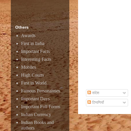
Others
Awards
First in India
Important Facts
Interesting Facts
Mobiles
High Courts
First in World
Subscribe To Email
Famous Personalities
संदेश
Important Days
टिप्पणियाँ
Important Full Forms
Indian Currency
Indian Books and
authors