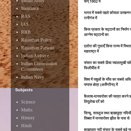
Indian Army
सन् 1902 में
Insurance
भारत में सबसे पहले कोयला उत्खन
RAS
रानीगंज में
IAS
किस प्रकार के चट्टानों का निर्माण
RRB
आग्नेय चट्टानों का
Rajasthan Police
एलोरा की गुफाएँ किस राज्य में स्थित 
Rajasthan Patwari
महाराष्ट्र में
Indian Airforce
संसार का सबसे ऊँचा ज्वालामुखी पर्व
Indian Commission
फिलीपींस में
Committees
Indian Navy
विश्व में पशुओं के माँस का सबसे अधि
पम्पास क्षेत्र (अर्जेण्टीना) में
Subjects
कैलाश-मानसरोवर की यात्रा करने वाले
लिपुलेख दर्रे को
Science
Maths
सिन्धु, सतलुज तथा ब्रह्मपुत्र नदियो
History
तिब्बत में मानसरोवर झील के पास से
Hindi
ब्रह्मपुत्र नदी संसार के सबसे बड़े नद