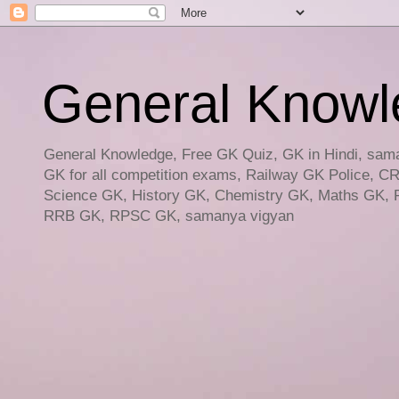
General Knowled
General Knowledge, Free GK Quiz, GK in Hindi, saman
GK for all competition exams, Railway GK Police, C
Science GK, History GK, Chemistry GK, Maths GK, R
RRB GK, RPSC GK, samanya vigyan