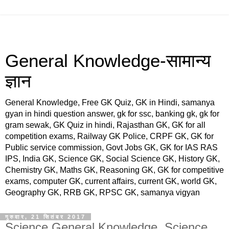
General Knowledge-सामान्य
ज्ञान
General Knowledge, Free GK Quiz, GK in Hindi, samanya
gyan in hindi question answer, gk for ssc, banking gk, gk for
gram sewak, GK Quiz in hindi, Rajasthan GK, GK for all
competition exams, Railway GK Police, CRPF GK, GK for
Public service commission, Govt Jobs GK, GK for IAS RAS
IPS, India GK, Science GK, Social Science GK, History GK,
Chemistry GK, Maths GK, Reasoning GK, GK for competitive
exams, computer GK, current affairs, current GK, world GK,
Geography GK, RRB GK, RPSC GK, samanya vigyan
गुरुवार, 21 सितंबर 2017
Science General Knowledge, Science