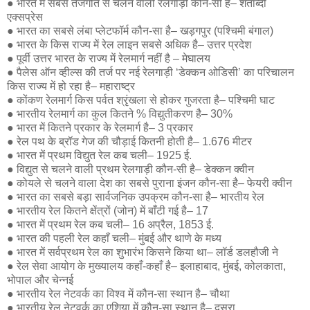
● भारत में सबसे तेजगति से चलने वाली रेलगाड़ी कौन-सी है– शताब्दी
एक्सप्रेस
● भारत का सबसे लंबा प्लेटफॉर्म कौन-सा है– खड़गपुर (पश्चिमी बंगाल)
● भारत के किस राज्य में रेल लाइन सबसे अधिक है– उत्तर प्रदेश
● पूर्वी उत्तर भारत के राज्य में रेलमार्ग नहीं है – मेघालय
● पैलेस ऑन व्हील्स की तर्ज पर नई रेलगाड़ी ‘डेक्कन ओडिसी’ का परिचालन
किस राज्य में हो रहा है– महाराष्ट्र
● कोंकण रेलमार्ग किस पर्वत श्रृंखला से होकर गुजरता है– पश्चिमी घाट
● भारतीय रेलमार्ग का कुल कितने % विद्युतीकरण है– 30%
● भारत में कितने प्रकार के रेलमार्ग है– 3 प्रकार
● रेल पथ के ब्रॉड गेज की चौड़ाई कितनी होती है– 1.676 मीटर
● भारत में प्रथम विद्युत रेल कब चली– 1925 ई.
● विद्युत से चलने वाली प्रथम रेलगाड़ी कौन-सी है– डेक्कन क्वीन
● कोयले से चलने वाला देश का सबसे पुराना इंजन कौन-सा है– फेयरी क्वीन
● भारत का सबसे बड़ा सार्वजनिक उपक्रम कौन-सा है– भारतीय रेल
● भारतीय रेल कितने क्षेंत्रों (जोन) में बाँटी गई है– 17
● भारत में प्रथम रेल कब चली– 16 अप्रैल, 1853 ई.
● भारत की पहली रेल कहाँ चली– मुंबई और थाणे के मध्य
● भारत में सर्वप्रथम रेल का शुभारंभ किसने किया था– लॉर्ड डलहौजी ने
● रेल सेवा आयोग के मुख्यालय कहाँ-कहाँ है– इलाहाबाद, मुंबई, कोलकाता,
भोपाल और चेन्नई
● भारतीय रेल नेटवर्क का विश्व में कौन-सा स्थान है– चौथा
● भारतीय रेल नेटवर्क का एशिया में कौन-सा स्थान है– दूसरा