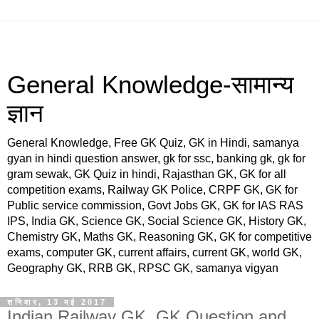
General Knowledge-सामान्य
ज्ञान
General Knowledge, Free GK Quiz, GK in Hindi, samanya
gyan in hindi question answer, gk for ssc, banking gk, gk for
gram sewak, GK Quiz in hindi, Rajasthan GK, GK for all
competition exams, Railway GK Police, CRPF GK, GK for
Public service commission, Govt Jobs GK, GK for IAS RAS
IPS, India GK, Science GK, Social Science GK, History GK,
Chemistry GK, Maths GK, Reasoning GK, GK for competitive
exams, computer GK, current affairs, current GK, world GK,
Geography GK, RRB GK, RPSC GK, samanya vigyan
शनिवार, 13 मई 2017
Indian Railway GK, GK Question and