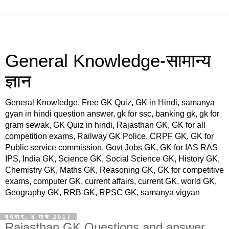
General Knowledge-सामान्य
ज्ञान
General Knowledge, Free GK Quiz, GK in Hindi, samanya
gyan in hindi question answer, gk for ssc, banking gk, gk for
gram sewak, GK Quiz in hindi, Rajasthan GK, GK for all
competition exams, Railway GK Police, CRPF GK, GK for
Public service commission, Govt Jobs GK, GK for IAS RAS
IPS, India GK, Science GK, Social Science GK, History GK,
Chemistry GK, Maths GK, Reasoning GK, GK for competitive
exams, computer GK, current affairs, current GK, world GK,
Geography GK, RRB GK, RPSC GK, samanya vigyan
बुधवार, 8 मार्च 2017
Rajasthan GK Questions and answer,