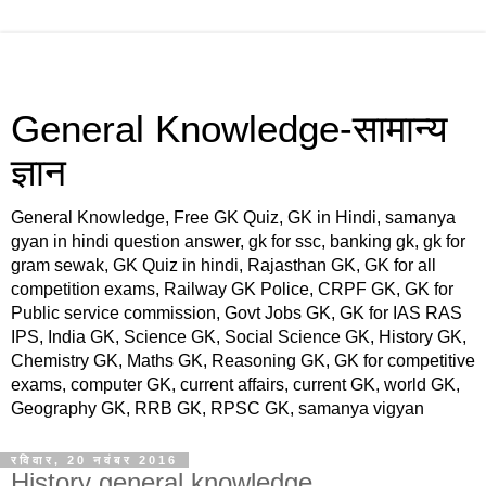
General Knowledge-सामान्य
ज्ञान
General Knowledge, Free GK Quiz, GK in Hindi, samanya
gyan in hindi question answer, gk for ssc, banking gk, gk for
gram sewak, GK Quiz in hindi, Rajasthan GK, GK for all
competition exams, Railway GK Police, CRPF GK, GK for
Public service commission, Govt Jobs GK, GK for IAS RAS
IPS, India GK, Science GK, Social Science GK, History GK,
Chemistry GK, Maths GK, Reasoning GK, GK for competitive
exams, computer GK, current affairs, current GK, world GK,
Geography GK, RRB GK, RPSC GK, samanya vigyan
रविवार, 20 नवंबर 2016
History general knowledge