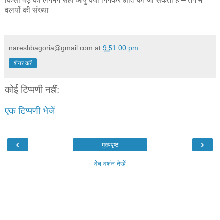
किसी पेड़ की लगभग सही आयु क्या गिनकर ज्ञात की जा सकती है – तने में
वलयों की संख्या
nareshbagoria@gmail.com
at
9:51:00 pm
शेयर करें
कोई टिप्पणी नहीं:
एक टिप्पणी भेजें
‹
›
मुख्यपृष्ठ
वेब वर्शन देखें