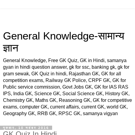
General Knowledge-सामान्य
ज्ञान
General Knowledge, Free GK Quiz, GK in Hindi, samanya
gyan in hindi question answer, gk for ssc, banking gk, gk for
gram sewak, GK Quiz in hindi, Rajasthan GK, GK for all
competition exams, Railway GK Police, CRPF GK, GK for
Public service commission, Govt Jobs GK, GK for IAS RAS
IPS, India GK, Science GK, Social Science GK, History GK,
Chemistry GK, Maths GK, Reasoning GK, GK for competitive
exams, computer GK, current affairs, current GK, world GK,
Geography GK, RRB GK, RPSC GK, samanya vigyan
गुरुवार, 10 नवंबर 2016
GK Quiz In Hindi