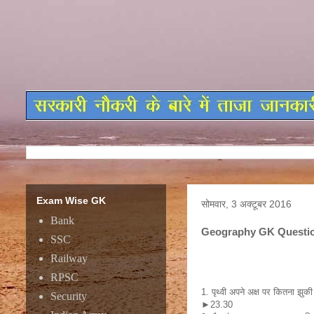
Exam Wise GK
सोमवार, 3 अक्टूबर 2016
Bank
Geography GK Questi
SSC
Railway
RPSC
1. पृथ्वी अपने अक्ष पर कितना झुकी
Security
►23.30