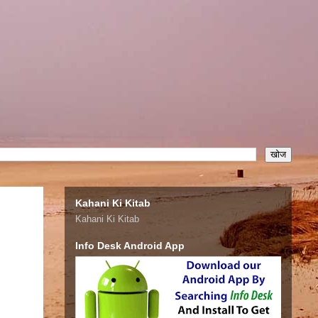
Kahani Ki Kitab
Kahani Ki Kitab
Info Desk Android App