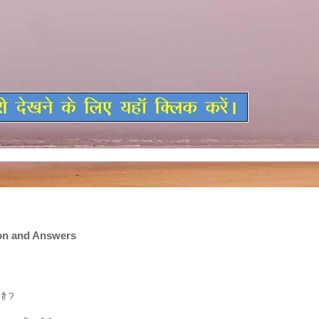
on and Answers
 है ?