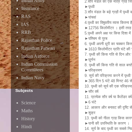
Indian Army
2.सौर मंडल का एक मात्र ग्रह जि
►पृथ्वी
Insurance
3.सौर मंडल के बड़े ग्रहों में पृथ्व
RAS
►पांचवां
4.पृथ्वी का विषुवतीय व्यास कितना ह
IAS
►12756 किलोमीटर । इसी तरह इस
RRB
5.पृथ्वी अपने अक्ष पर किस दिशा में 
►पश्चिम से पूरब
Rajasthan Police
6. पृथ्वी अपनी धुरी का चक्कर किस
Rajasthan Patwari
►1610 किलोमीटर प्रति घंटे की चा
7. पृथ्वी की किस गति से दिन और र
Indian Airforce
►घुर्णन
Indian Commission
8. पृथ्वी की किस गति से साल बनते 
Committees
►परिक्रमण
9. सूर्य की परिक्रमा करने में पृथ
Indian Navy
►365 दिन 5 घंटे 48 मिनट 46 सेक
10. पृथ्वी को सूर्य की एक परिक्रमा
Subjects
►सौर वर्ष
11. प्रत्येक सौर वर्ष या कैलेंडर वर
►6 घंटे
Science
12. आकार और बनावट की दृष्टि से 
Maths
►शुक्र
13. पृथ्वी को नीला ग्रह किस कार
History
►पानी की उपस्थिति के कारण ।
Hindi
14. सूर्य के बाद पृथ्वी का सबसे 