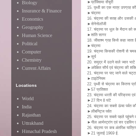
►प्रॉक्सिमा सेंचुरी
Biology
15. पृथ्वी का एक मात्र उपग्रह कौ
Insurance & Finance
►चंद्रमा
16. चंद्रमा की सतह और उसकी आंत
Economics
►सेनेनोलॉजी
Geography
17. चंद्रमा पर धूल के मैदान को क्य
►शांति सागर
Human Science
18. जीवाश्म ग्रह किसे कहा जाता ह
Political
►चंद्रमा
19. चंद्रमा किसकी रोशनी से चमक
Computer
►सूर्य
Chemistry
20. समुद्र में उठने वाले ज्वार भाट
►अपेक्षित सौर्य एवं चंद्रमा की शक्
Current Affairs
21. चंद्रमा पर पाए जाने वाले चट्ट
►टाइटेनियम
22. पृथ्वी से चंद्रमा का कितना प्
Locations
►57 प्रतिशत
23. चंद्रमा धरती की परिक्रमा एवं घ
World
►27 दिन 8 घंटे
24. चंद्रमा का सबसे ऊंचा पर्वत क
India
►लीबनिट्ज पर्वत
Rajasthan
25. चंद्रमा पर सबसे पहले पहुंचने व
►नील आर्मस्ट्रांग एवं सर एडविन ए
Uttrakhand
26. चंद्रमा पर कब अंतरिक्ष यात्रिय
Himachal Pradesh
►21 जुलाई 1969 ई.