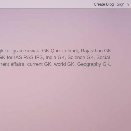
gk for gram sewak, GK Quiz in hindi, Rajasthan GK,
GK for IAS RAS IPS, India GK, Science GK, Social
ent affairs, current GK, world GK, Geography GK,