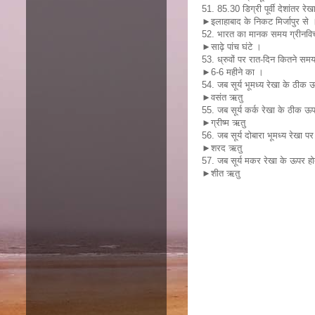
51. 85.30 डिग्री पूर्वी देशांतर रेख
►इलाहाबाद के निकट मिर्जापुर से 
52. भारत का मानक समय ग्रीनविच 
►साढ़े पांच घंटे ।
53. ध्रुवों पर रात-दिन कितने समय
►6-6 महीने का ।
54. जब सूर्य भूमध्य रेखा के ठीक ऊप
►वसंत ऋतु
55. जब सूर्य कर्क रेखा के ठीक ऊपर 
►ग्रीष्म ऋतु
56. जब सूर्य दोबारा भूमध्य रेखा पर
►शरद ऋतु
57. जब सूर्य मकर रेखा के ऊपर होता
►शीत ऋतु