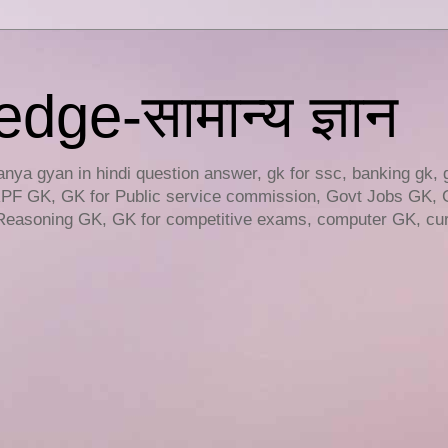
ge-सामान्य ज्ञान
ya gyan in hindi question answer, gk for ssc, banking gk, 
RPF GK, GK for Public service commission, Govt Jobs GK, 
easoning GK, GK for competitive exams, computer GK, curr