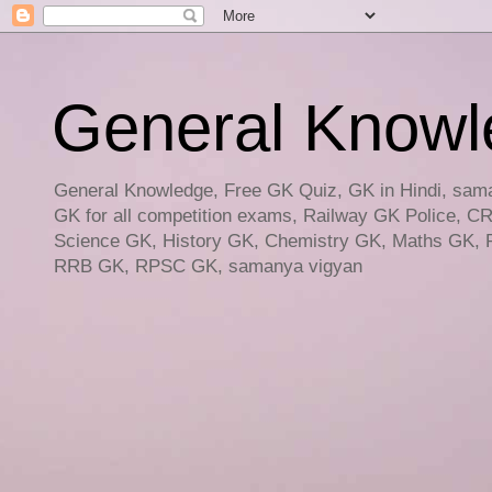
General Knowled
General Knowledge, Free GK Quiz, GK in Hindi, saman
GK for all competition exams, Railway GK Police, C
Science GK, History GK, Chemistry GK, Maths GK, R
RRB GK, RPSC GK, samanya vigyan