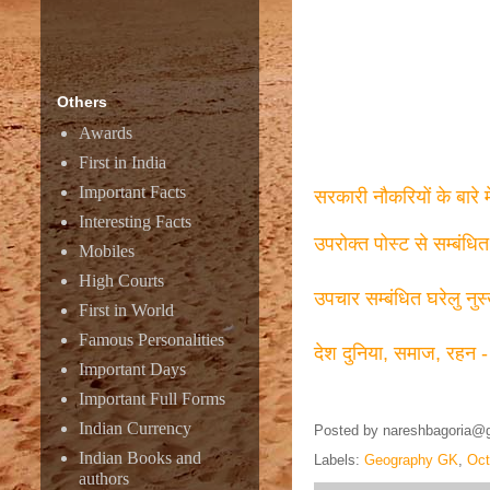
Others
Awards
First in India
Important Facts
सरकारी नौकरियों के बारे 
Interesting Facts
उपरोक्त पोस्ट से सम्बंधि
Mobiles
High Courts
उपचार सम्बंधित घरेलु नुस
First in World
Famous Personalities
देश दुनिया, समाज, रहन -
Important Days
Important Full Forms
Indian Currency
Posted by
nareshbagoria@
Indian Books and
Labels:
Geography GK
,
Oct
authors