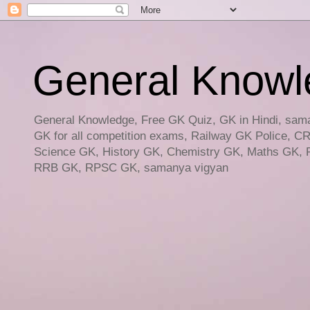
General Knowled
General Knowledge, Free GK Quiz, GK in Hindi, saman
GK for all competition exams, Railway GK Police, C
Science GK, History GK, Chemistry GK, Maths GK, R
RRB GK, RPSC GK, samanya vigyan