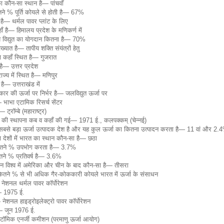
का कौन-सा स्थान है— पांचवाँ
तने % पूर्ति कोयले से होती है— 67%
 है— थर्मल पावर प्लांट के लिए
हाँ है— हिमालय प्रदेश के मणिकर्ण में
 ताप विद्युत का योगदान कितना है— 70%
यात है— तापीय शक्ति संयंत्रों हेतु
ना कहाँ स्थित है— गुजरात
है— उत्तर प्रदेश
्य में स्थित है— मणिपुर
है— उत्तराखंड में
रकार की ऊर्जा पर निर्भर है— जलविद्युत ऊर्जा पर
 भाभा एटामिक रिसर्च सेंटर
्रॉम्बे (महाराष्ट्र)
ंद्र की स्थापना कब व कहाँ की गई— 1971 ई., कलपक्कम् (चेन्नई)
 सबसे बड़ा ऊर्जा उत्पादक देश है और यह कुल ऊर्जा का कितना उत्पादन करता है— 11 वां और 2.
ता देशों में भारत का स्थान कौन-सा है— छठा
 कितने % उपभोग करता है— 3.7%
तने % प्रतिवर्ष है— 3.6%
ान विश्व में अमेरिका और चीन के बाद कौन-सा है— तीसरा
कितने % से भी अधिक गैर-कोककारी कोयले भारत में ऊर्जा के संसाधन
नेशनल थर्मल पावर कॉर्पोरेशन
— 1975 ई.
नेशनल हाइड्रोइलेक्ट्रो पावर कॉर्पोरेशन
— जून 1976 ई.
एटॉमिक एनर्जी कमीशन (परमाणु ऊर्जा आयोग)