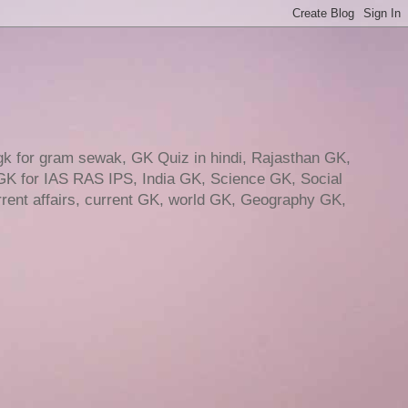
gk for gram sewak, GK Quiz in hindi, Rajasthan GK,
GK for IAS RAS IPS, India GK, Science GK, Social
ent affairs, current GK, world GK, Geography GK,