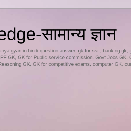
ge-सामान्य ज्ञान
ya gyan in hindi question answer, gk for ssc, banking gk, 
RPF GK, GK for Public service commission, Govt Jobs GK, 
easoning GK, GK for competitive exams, computer GK, curr