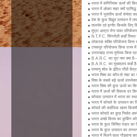
● भारत में वाणिज्यिक ऊर्जा की कि
● भारत में ओबरा शहर क्यों प्रसिद्ध
● भारत में भूतापीय ऊर्जा संयंत्र क
● देश के कुल विद्युत उत्पादन में
● तालचेर एवं इन्नौर किसके लिए विख्
● मुंद्रा अल्ट्रा मेगा पावर परियोज
● N.T.P.C. सिंगरौली कहाँ स्थित 
● लोकटक शक्ति परियोजना किस राज
● टनकपुर परियोजना किस राज्य में 
● उत्तराखंड राज्य पूर्णतया किस प्
● B.A.R.C. का पूरा नाम क्या है—
● B.A.R.C. का मुख्यालय कहाँ है— ट
● परमाणु शोध के इंदिरा गाँधी के
● भारत विश्व का कौन-से नंबर का
● विश्व के सबसे बड़े ऊर्जा उपभोक्
● भारत विश्व की कुल ऊर्जा का
● भारत में ऊर्जा की विकास दर कि
● कोयला उत्पादन में भारत का स्थ
● भारत में कोयले के उत्पादन क
● कोयले की सर्वाधिक खपत किसमें हो
● भारत कोयले का कुछ निर्यात अपने 
● भारत अच्छे किस्म का कुकिंग क
● भारत के कुल सिंचित भंडार क
● भारत के कुल उत्पादन का लगभग 
● भारत में मिलने वाला गोंडवाना 