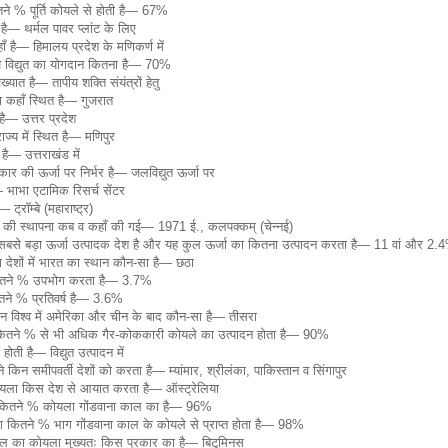
तने % पूर्ति कोयले से होती है— 67%
 है— थर्मल पावर प्लांट के लिए
हाँ है— हिमालय प्रदेश के मणिकर्ण में
 ताप विद्युत का योगदान कितना है— 70%
यात है— तापीय शक्ति संयंत्रों हेतु
ना कहाँ स्थित है— गुजरात
है— उत्तर प्रदेश
्य में स्थित है— मणिपुर
है— उत्तराखंड में
रकार की ऊर्जा पर निर्भर है— जलविद्युत ऊर्जा पर
 भाभा एटामिक रिसर्च सेंटर
्रॉम्बे (महाराष्ट्र)
ंद्र की स्थापना कब व कहाँ की गई— 1971 ई., कलपक्कम् (चेन्नई)
 सबसे बड़ा ऊर्जा उत्पादक देश है और यह कुल ऊर्जा का कितना उत्पादन करता है— 11 वां और 2.
ता देशों में भारत का स्थान कौन-सा है— छठा
 कितने % उपभोग करता है— 3.7%
तने % प्रतिवर्ष है— 3.6%
ान विश्व में अमेरिका और चीन के बाद कौन-सा है— तीसरा
ा कितने % से भी अधिक गैर-कोककारी कोयले का उत्पादन होता है— 90%
ती है— विद्युत उत्पादन में
किन समीपवर्ती देशों को करता है— म्यांमार, श्रीलंका, पाकिस्तान व सिंगापुर
ोयला किस देश से आयात करता है— ऑस्ट्रेलिया
ा कितने % कोयला गोंडवाना काल का है— 96%
कितने % भाग गोंडवाना काल के कोयले से प्राप्त होता है— 98%
काल का कोयला मुख्यतः किस प्रकार का है— बिटुमिनस