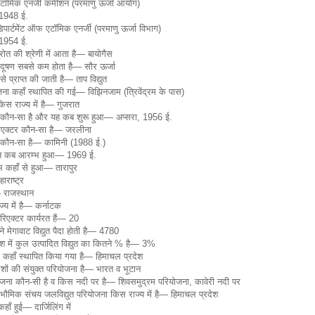
एटॉमिक एनर्जी कमीशन (परमाणु ऊर्जा आयोग)
1948 ई.
पार्टमेंट ऑफ एटॉमिक एनर्जी (परमाणु ऊर्जा विभाग)
1954 ई.
्रोत की श्रेणी में आता है— बायोगैस
्रदूषण सबसे कम होता है— सौर ऊर्जा
 प्राप्त की जाती है— ताप विद्युत
जना कहाँ स्थापित की गई— विझिनजाम (त्रिवेंद्रम के पास)
किस राज्य में है— गुजरात
र कौन-सा है और यह कब शुरू हुआ— अप्सरा, 1956 ई.
ल रिएक्टर कौन-सा है— जरलीना
र कौन-सा है— कामिनी (1988 ई.)
पादन कब आरम्भ हुआ— 1969 ई.
्भ कहाँ से हुआ— तारापुर
ाराष्ट्र
— राजस्थान
ज्य में है— कर्नाटक
ु रिएक्टर कार्यरत हैं— 20
ने मेगावाट विद्युत पैदा होती है— 4780
देश में कुल उत्पादित विद्युत का कितने % है— 3%
्र कहाँ स्थापित किया गया है— हिमाचल प्रदेश
शों की संयुक्त परियोजना है— भारत व भूटान
ोजना कौन-सी है व किस नदी पर है— शिवसमुद्रम परियोजना, कावेरी नदी पर
ौमिक संचय जलविद्युत परियोजना किस राज्य में है— हिमाचल प्रदेश
कहाँ हुई— दार्जिलिंग में