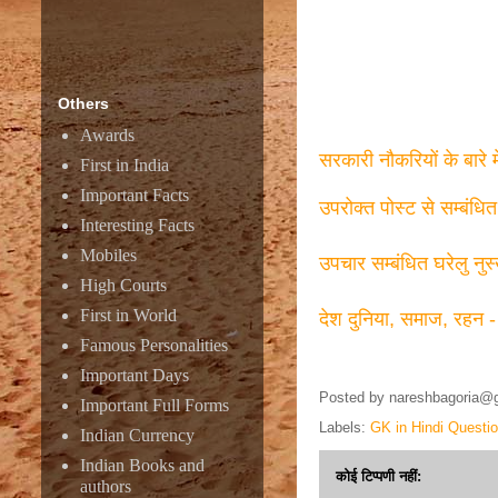
Others
Awards
सरकारी नौकरियों के बारे 
First in India
Important Facts
उपरोक्त पोस्ट से सम्बंधि
Interesting Facts
Mobiles
उपचार सम्बंधित घरेलु नुस
High Courts
First in World
देश दुनिया, समाज, रहन -
Famous Personalities
Important Days
Posted by
nareshbagoria@
Important Full Forms
Labels:
GK in Hindi Questi
Indian Currency
Indian Books and
कोई टिप्पणी नहीं:
authors