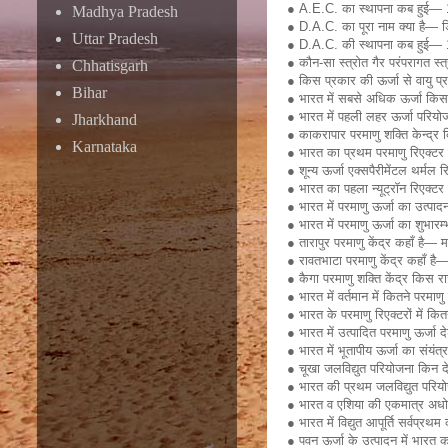
● A.E.C. का स्थापना कब हुई— 
Madhya Pradesh
● D.A.C. का पूरा नाम क्या है— डि
Uttar Pradesh
● D.A.C. की स्थापना कब हुई— 
● कौन-सा स्त्रोत गैर परंपरागत स्त
Chhatisgarh
● किस प्रकार की ऊर्जा से वायु प
Bihar
● भारत में सबसे अधिक ऊर्जा किससे
● भारत में पहली लहर ऊर्जा परियो
Jharkhand
● काकरापार परमाणु शक्ति केन्द्र 
Karnataka
● भारत का प्रथम परमाणु रिएक्ट
● शून्य ऊर्जा एक्सपैरीमेंटल थर्म
● भारत का पहला न्यूट्रॉन रिएक्ट
● भारत में परमाणु ऊर्जा का उत्
● भारत में परमाणु ऊर्जा का शुभारम
● तारापुर परमाणु केंद्र कहाँ है— मह
● रावतभाटा परमाणु केंद्र कहाँ है
● कैगा परमाणु शक्ति केंद्र किस रा
● भारत में वर्तमान में कितने परमाण
● भारत के परमाणु रिएक्टरों में कित
● भारत में उत्पादित परमाणु ऊर्जा 
● भारत में भूतापीय ऊर्जा का संयंत
● चूखा जलविद्युत परियोजना किन दे
● भारत की प्रथम जलविद्युत परिय
● भारत व एशिया की एकमात्र अधोभ
● भारत में विद्युत आपूर्ति सर्वप्रथम 
● पवन ऊर्जा के उत्पादन में भारत 