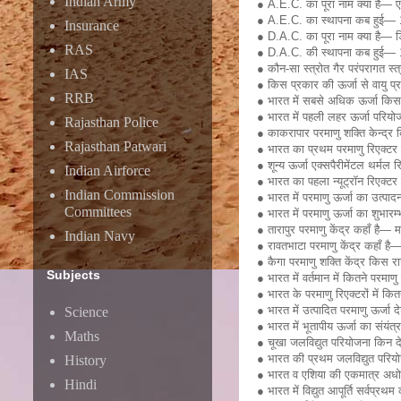
Indian Army
● A.E.C. का पूरा नाम क्या है— 
● A.E.C. का स्थापना कब हुई— 
Insurance
● D.A.C. का पूरा नाम क्या है— डि
RAS
● D.A.C. की स्थापना कब हुई— 
● कौन-सा स्त्रोत गैर परंपरागत स्त
IAS
● किस प्रकार की ऊर्जा से वायु प
RRB
● भारत में सबसे अधिक ऊर्जा किससे
● भारत में पहली लहर ऊर्जा परियो
Rajasthan Police
● काकरापार परमाणु शक्ति केन्द्र 
Rajasthan Patwari
● भारत का प्रथम परमाणु रिएक्ट
● शून्य ऊर्जा एक्सपैरीमेंटल थर्म
Indian Airforce
● भारत का पहला न्यूट्रॉन रिएक्ट
Indian Commission
● भारत में परमाणु ऊर्जा का उत्
Committees
● भारत में परमाणु ऊर्जा का शुभारम
● तारापुर परमाणु केंद्र कहाँ है— मह
Indian Navy
● रावतभाटा परमाणु केंद्र कहाँ है
● कैगा परमाणु शक्ति केंद्र किस रा
Subjects
● भारत में वर्तमान में कितने परमाण
● भारत के परमाणु रिएक्टरों में कित
● भारत में उत्पादित परमाणु ऊर्जा 
Science
● भारत में भूतापीय ऊर्जा का संयंत
Maths
● चूखा जलविद्युत परियोजना किन दे
● भारत की प्रथम जलविद्युत परिय
History
● भारत व एशिया की एकमात्र अधोभ
Hindi
● भारत में विद्युत आपूर्ति सर्वप्रथम 