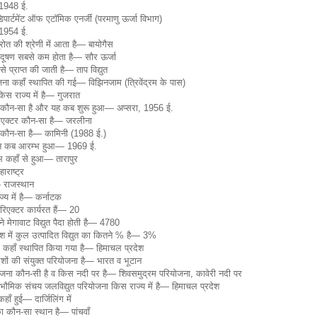
1948 ई.
पार्टमेंट ऑफ एटॉमिक एनर्जी (परमाणु ऊर्जा विभाग)
1954 ई.
्रोत की श्रेणी में आता है— बायोगैस
्रदूषण सबसे कम होता है— सौर ऊर्जा
 प्राप्त की जाती है— ताप विद्युत
जना कहाँ स्थापित की गई— विझिनजाम (त्रिवेंद्रम के पास)
किस राज्य में है— गुजरात
र कौन-सा है और यह कब शुरू हुआ— अप्सरा, 1956 ई.
ल रिएक्टर कौन-सा है— जरलीना
र कौन-सा है— कामिनी (1988 ई.)
पादन कब आरम्भ हुआ— 1969 ई.
्भ कहाँ से हुआ— तारापुर
ाराष्ट्र
— राजस्थान
ज्य में है— कर्नाटक
ु रिएक्टर कार्यरत हैं— 20
ने मेगावाट विद्युत पैदा होती है— 4780
देश में कुल उत्पादित विद्युत का कितने % है— 3%
्र कहाँ स्थापित किया गया है— हिमाचल प्रदेश
शों की संयुक्त परियोजना है— भारत व भूटान
ोजना कौन-सी है व किस नदी पर है— शिवसमुद्रम परियोजना, कावेरी नदी पर
ौमिक संचय जलविद्युत परियोजना किस राज्य में है— हिमाचल प्रदेश
कहाँ हुई— दार्जिलिंग में
का कौन-सा स्थान है— पांचवाँ