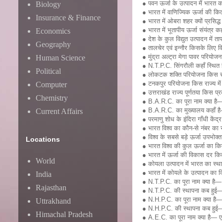
● पवन ऊर्जा के उत्पादन में भारत 
Biology
● भारत में वाणिज्यिक ऊर्जा की कि
Insurance & Finance
● भारत में ओबरा शहर क्यों प्रसिद्ध
● भारत में भूतापीय ऊर्जा संयंत्र क
Economics
● देश के कुल विद्युत उत्पादन में
Geography
● तालचेर एवं इन्नौर किसके लिए विख्
● मुंद्रा अल्ट्रा मेगा पावर परियोज
Human Science
● N.T.P.C. सिंगरौली कहाँ स्थित 
Political
● लोकटक शक्ति परियोजना किस राज
● टनकपुर परियोजना किस राज्य में 
Computer
● उत्तराखंड राज्य पूर्णतया किस प्
Chemistry
● B.A.R.C. का पूरा नाम क्या है—
● B.A.R.C. का मुख्यालय कहाँ है— ट
Current Affairs
● परमाणु शोध के इंदिरा गाँधी के
● भारत विश्व का कौन-से नंबर का
● विश्व के सबसे बड़े ऊर्जा उपभोक्
Locations
● भारत विश्व की कुल ऊर्जा का
● भारत में ऊर्जा की विकास दर कि
World
● कोयला उत्पादन में भारत का स्थ
● भारत में कोयले के उत्पादन का 
India
● N.T.P.C. का पूरा नाम क्या है— 
Rajasthan
● N.T.P.C. की स्थापना कब हुई
● N.H.P.C. का पूरा नाम क्या है— 
Uttrakhand
● N.H.P.C. की स्थापना कब हुई
Himachal Pradesh
● A.E.C. का पूरा नाम क्या है— 