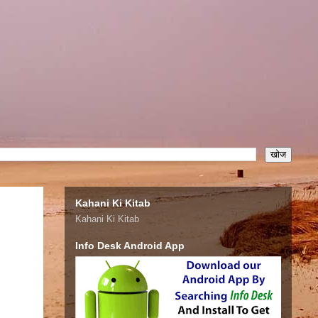
Kahani Ki Kitab
Kahani Ki Kitab
Info Desk Android App