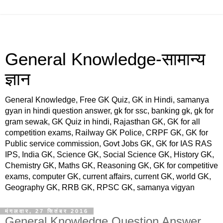
General Knowledge-सामान्य
ज्ञान
General Knowledge, Free GK Quiz, GK in Hindi, samanya
gyan in hindi question answer, gk for ssc, banking gk, gk for
gram sewak, GK Quiz in hindi, Rajasthan GK, GK for all
competition exams, Railway GK Police, CRPF GK, GK for
Public service commission, Govt Jobs GK, GK for IAS RAS
IPS, India GK, Science GK, Social Science GK, History GK,
Chemistry GK, Maths GK, Reasoning GK, GK for competitive
exams, computer GK, current affairs, current GK, world GK,
Geography GK, RRB GK, RPSC GK, samanya vigyan
मंगलवार, 27 सितंबर 2016
General Knowledge Question Answer