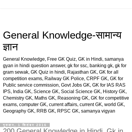
General Knowledge-सामान्य
ज्ञान
General Knowledge, Free GK Quiz, GK in Hindi, samanya
gyan in hindi question answer, gk for ssc, banking gk, gk for
gram sewak, GK Quiz in hindi, Rajasthan GK, GK for all
competition exams, Railway GK Police, CRPF GK, GK for
Public service commission, Govt Jobs GK, GK for IAS RAS
IPS, India GK, Science GK, Social Science GK, History GK,
Chemistry GK, Maths GK, Reasoning GK, GK for competitive
exams, computer GK, current affairs, current GK, world GK,
Geography GK, RRB GK, RPSC GK, samanya vigyan
गुरुवार, 1 सितंबर 2016
200 General Knowledge in Hindi, Gk in