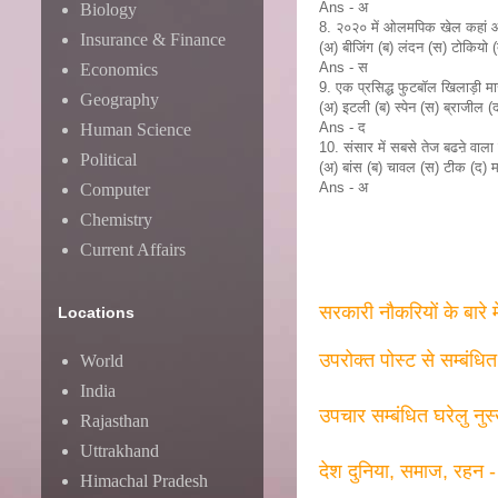
Ans - अ
Biology
8. २०२० में ओलम‍पिक खेल कहां आ
Insurance & Finance
(अ) बीजिंग (ब) लंदन (स) टोकियो (द
Ans - स
Economics
9. एक प्रसिद्ध फुटबॉल खिलाड़ी मा
Geography
(अ) इटली (ब) स्पेन (स) ब्राजील (द)
Ans - द
Human Science
10. संसार में सबसे तेज बढऩे वाला
Political
(अ) बांस (ब) चावल (स) टीक (द) मन
Ans - अ
Computer
Chemistry
Current Affairs
सरकारी नौकरियों के बारे 
Locations
उपरोक्त पोस्ट से सम्बंधि
World
India
उपचार सम्बंधित घरेलु नुस
Rajasthan
Uttrakhand
देश दुनिया, समाज, रहन -
Himachal Pradesh