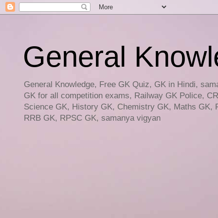
General Knowled
General Knowledge, Free GK Quiz, GK in Hindi, saman
GK for all competition exams, Railway GK Police, C
Science GK, History GK, Chemistry GK, Maths GK, R
RRB GK, RPSC GK, samanya vigyan