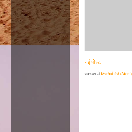
नई पोस्ट
सदस्यता लें
टिप्पणियाँ भेजें (Atom)
Responsive ad