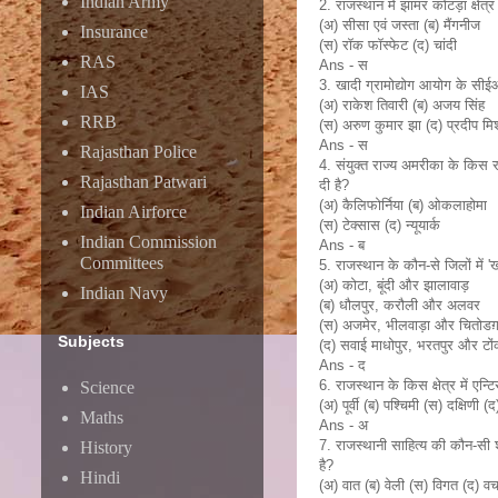
Indian Army
2. राजस्थान में झामर कोटड़ा क्षेत्र
(अ) सीसा एवं जस्ता (ब) मैंगनीज
Insurance
(स) रॉक फॉस्फेट (द) चांदी
RAS
Ans - स
3. खादी ग्रामोद्योग आयोग के सीईओ 
IAS
(अ) राकेश तिवारी (ब) अजय सिंह
RRB
(स) अरुण कुमार झा (द) प्रदीप मिश
Ans - स
Rajasthan Police
4. संयुक्‍त राज्य अमरीका के किस रा
Rajasthan Patwari
दी है?
(अ) कैलिफोर्निया (ब) ओकलाहोमा
Indian Airforce
(स) टेक्‍सास (द) न्यूयार्क
Indian Commission
Ans - ब
Committees
5. राजस्थान के कौन-से जिलों में 
(अ) कोटा, बूंदी और झालावाड़
Indian Navy
(ब) धौलपुर, करौली और अलवर
(स) अजमेर, भीलवाड़ा और चितोडग़
Subjects
(द) सवाई माधोपुर, भरतपुर और टो
Ans - द
6. राजस्थान के किस क्षेत्र में एन्
Science
(अ) पूर्वी (ब) पश्चिमी (स) दक्षिणी (द) 
Maths
Ans - अ
7. राजस्थानी साहित्य की कौन-सी श
History
है?
Hindi
(अ) वात (ब) वेली (स) विगत (द) व