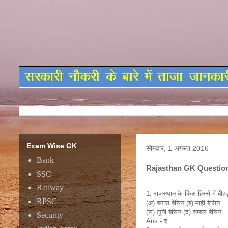
Exam Wise GK
सोमवार, 1 अगस्त 2016
Bank
Rajasthan GK Question
SSC
Railway
1. राजस्थान के किस हिस्से में बीहड़
RPSC
(अ) बनास बेसिन (ब) माही बेसिन
(स) लूनी बेसिन (द) चम्‍बल बेसिन
Security
Ans - द