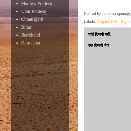
Madhya Pradesh
Uttar Pradesh
Posted by
nareshbagoria@
Chhatisgarh
Labels:
August 2016
,
Rajas
Bihar
कोई टिप्पणी नहीं:
Jharkhand
Karnataka
एक टिप्पणी भेजें