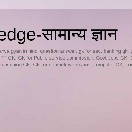
ge-सामान्य ज्ञान
ya gyan in hindi question answer, gk for ssc, banking gk, 
RPF GK, GK for Public service commission, Govt Jobs GK, 
easoning GK, GK for competitive exams, computer GK, curr