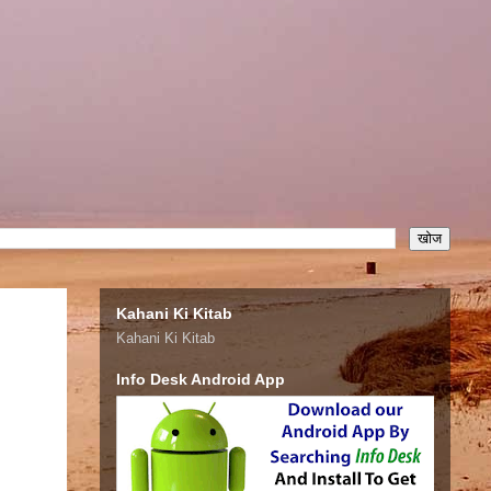
Kahani Ki Kitab
Kahani Ki Kitab
Info Desk Android App