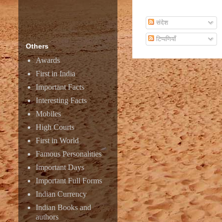
Subscribe To Email
संदेश
टिप्पणियाँ
Others
Awards
First in India
Important Facts
Interesting Facts
Mobiles
High Courts
First in World
Famous Personalities
Important Days
Important Full Forms
Indian Currency
Indian Books and
authors