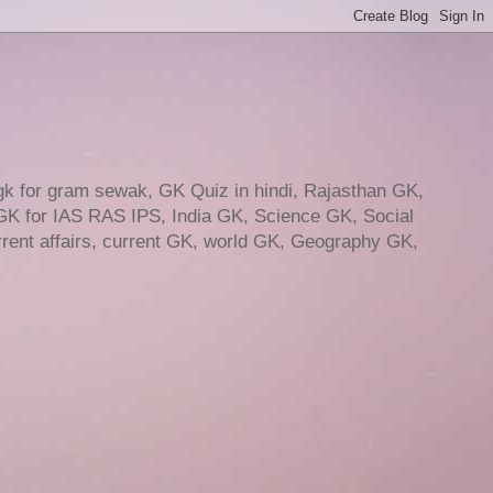
gk for gram sewak, GK Quiz in hindi, Rajasthan GK,
GK for IAS RAS IPS, India GK, Science GK, Social
ent affairs, current GK, world GK, Geography GK,