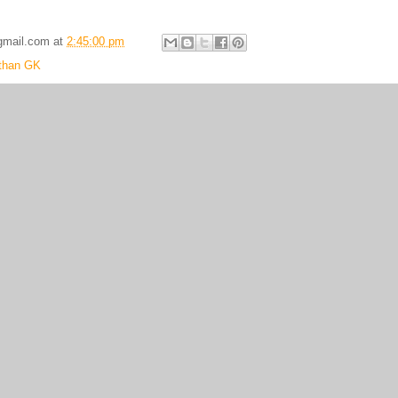
gmail.com
at
2:45:00 pm
than GK