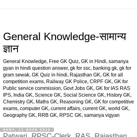
General Knowledge-सामान्य
ज्ञान
General Knowledge, Free GK Quiz, GK in Hindi, samanya
gyan in hindi question answer, gk for ssc, banking gk, gk for
gram sewak, GK Quiz in hindi, Rajasthan GK, GK for all
competition exams, Railway GK Police, CRPF GK, GK for
Public service commission, Govt Jobs GK, GK for IAS RAS
IPS, India GK, Science GK, Social Science GK, History GK,
Chemistry GK, Maths GK, Reasoning GK, GK for competitive
exams, computer GK, current affairs, current GK, world GK,
Geography GK, RRB GK, RPSC GK, samanya vigyan
गुरुवार, 11 अगस्त 2016
Patwari, RPSC-Clerk, RAS, Rajasthan