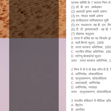
प्रारूप समिति के 7 सदस्य निम्न थे
(1) डाॅ. बी. आर. अम्बेडकर
(2) अल्लादी कृष्णा स्वामी अयंगर
(3) एन. गोपाल स्वामी अयंगर
(4) कन्हैयालाल माणिक्यलाल मुशी
(5) एन. माधवराज -यह बी. एल. मित
(6) टी. टी. कृष्णामाचारी - यह डी.
(7) मोहम्मद सादुल्ला
1 भारत में सचिव का पद किसके द्वा
A. मार्ले-मिण्टो सुधार, 1909
B. भारत सरकार अधिनियम, 185
C. भारतीय परिषद अधिनियम, 18
D. मांटेग्यू-चेम्सफ़ोर्ड सुधार
उत्तर : भारत सरकार अधिनियम, 
2 निम्न में से वे दो शब्द कौन-से है
A. धर्मनिरपेक्ष, लोकतांत्रिक
B. प्रभुत्वसम्पन्न, लोकतांत्रिक
C. समाजवादी, धर्मनिरपेक्ष
D. धर्मनिरपेक्ष, गणतंत्र
उत्तर : प्रभुत्वसम्पन्न, लोकतांत्रिक
3 'भारतीय संविधान' में मौलिक अधि
A. ब्रिटेन
B. अमरीका