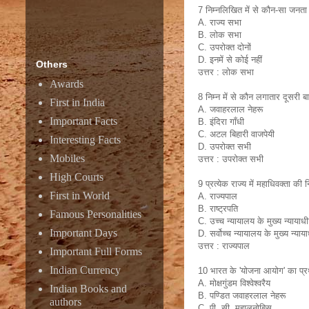
7 निम्नलिखित में से कौन-सा जनता द्व
A. राज्य सभा
B. लोक सभा
C. उपरोक्त दोनों
D. इनमें से कोई नहीं
Others
उत्तर : लोक सभा
Awards
8 निम्न में से कौन लगातार दूसरी 
First in India
A. जवाहरलाल नेहरू
Important Facts
B. इंदिरा गाँधी
C. अटल बिहारी वाजपेयी
Interesting Facts
D. उपरोक्त सभी
Mobiles
उत्तर : उपरोक्त सभी
High Courts
9 प्रत्येक राज्य में महाधिवक्ता की 
First in World
A. राज्यपाल
B. राष्ट्रपति
Famous Personalities
C. उच्च न्यायालय के मुख्य न्यायाध
Important Days
D. सर्वोच्च न्यायालय के मुख्य न्या
उत्तर : राज्यपाल
Important Full Forms
Indian Currency
10 भारत के 'योजना आयोग' का प्र
A. मोक्षगुंडम विश्वेश्वरैय
Indian Books and
B. पण्डित जवाहरलाल नेहरू
authors
C. पी. सी. महालनोबिस