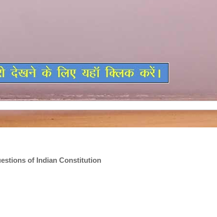
stions of Indian Constitution