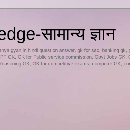
ge-सामान्य ज्ञान
ya gyan in hindi question answer, gk for ssc, banking gk, 
RPF GK, GK for Public service commission, Govt Jobs GK, 
easoning GK, GK for competitive exams, computer GK, curr