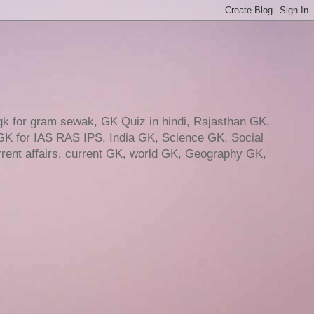
gk for gram sewak, GK Quiz in hindi, Rajasthan GK,
GK for IAS RAS IPS, India GK, Science GK, Social
ent affairs, current GK, world GK, Geography GK,