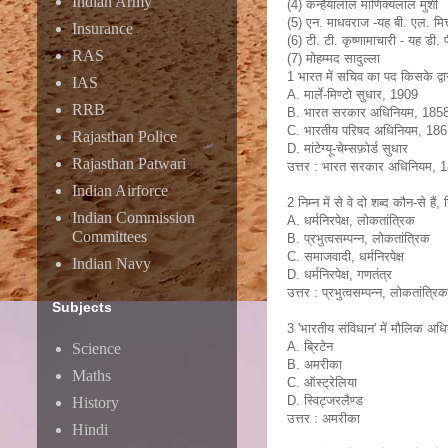
Indian Army
(4) कन्हैयालाल माणिक्यलाल मुशी
(5) एन. माधवराज -यह बी. एल. मित
Insurance
(6) टी. टी. कृष्णामाचारी - यह डी.
RAS
(7) मोहम्मद सादुल्ला
1 भारत में सचिव का पद किसके द्वा
IAS
A. मार्ले-मिण्टो सुधार, 1909
RRB
B. भारत सरकार अधिनियम, 185
C. भारतीय परिषद अधिनियम, 18
Rajasthan Police
D. मांटेग्यू-चेम्सफ़ोर्ड सुधार
Rajasthan Patwari
उत्तर : भारत सरकार अधिनियम, 
Indian Airforce
2 निम्न में से वे दो शब्द कौन-से है
Indian Commission
A. धर्मनिरपेक्ष, लोकतांत्रिक
Committees
B. प्रभुत्वसम्पन्न, लोकतांत्रिक
C. समाजवादी, धर्मनिरपेक्ष
Indian Navy
D. धर्मनिरपेक्ष, गणतंत्र
उत्तर : प्रभुत्वसम्पन्न, लोकतांत्रिक
Subjects
3 'भारतीय संविधान' में मौलिक अधि
A. ब्रिटेन
Science
B. अमरीका
Maths
C. ऑस्ट्रेलिया
D. स्विट्जरलैण्ड
History
उत्तर : अमरीका
Hindi