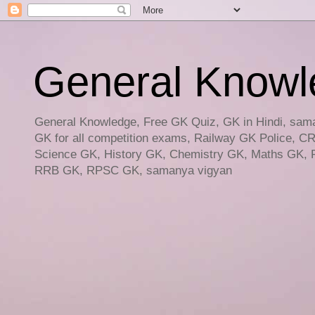
General Knowled
General Knowledge, Free GK Quiz, GK in Hindi, saman
GK for all competition exams, Railway GK Police, C
Science GK, History GK, Chemistry GK, Maths GK, R
RRB GK, RPSC GK, samanya vigyan