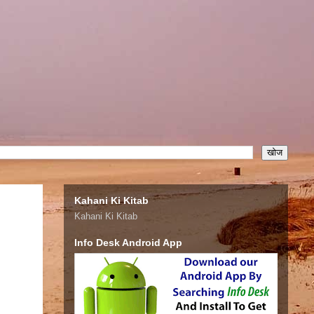
Kahani Ki Kitab
Kahani Ki Kitab
Info Desk Android App