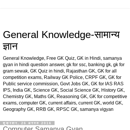
General Knowledge-सामान्य
ज्ञान
General Knowledge, Free GK Quiz, GK in Hindi, samanya
gyan in hindi question answer, gk for ssc, banking gk, gk for
gram sewak, GK Quiz in hindi, Rajasthan GK, GK for all
competition exams, Railway GK Police, CRPF GK, GK for
Public service commission, Govt Jobs GK, GK for IAS RAS
IPS, India GK, Science GK, Social Science GK, History GK,
Chemistry GK, Maths GK, Reasoning GK, GK for competitive
exams, computer GK, current affairs, current GK, world GK,
Geography GK, RRB GK, RPSC GK, samanya vigyan
शुक्रवार, 26 अगस्त 2016
Computer Samanya Gyan