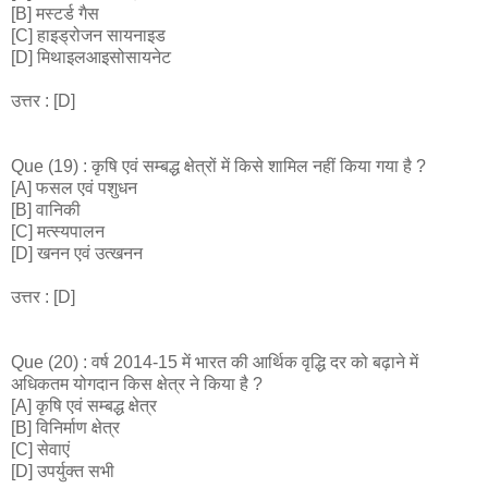
[B] मस्टर्ड गैस
[C] हाइड्रोजन सायनाइड
[D] मिथाइलआइसोसायनेट
उत्तर : [D]
Que (19) : कृषि एवं सम्बद्ध क्षेत्रों में किसे शामिल नहीं किया गया है ?
[A] फसल एवं पशुधन
[B] वानिकी
[C] मत्स्यपालन
[D] खनन एवं उत्खनन
उत्तर : [D]
Que (20) : वर्ष 2014-15 में भारत की आर्थिक वृद्धि दर को बढ़ाने में
अधिकतम योगदान किस क्षेत्र ने किया है ?
[A] कृषि एवं सम्बद्ध क्षेत्र
[B] विनिर्माण क्षेत्र
[C] सेवाएं
[D] उपर्युक्त सभी