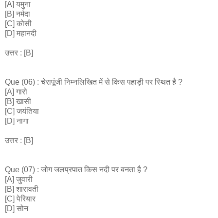
[A] यमुना
[B] नर्मदा
[C] कोसी
[D] महानदी
उत्तर : [B]
Que (06) : चेरापूंजी निम्नलिखित में से किस पहाड़ी पर स्थित है ?
[A] गारो
[B] खासी
[C] जयंतिया
[D] नागा
उत्तर : [B]
Que (07) : जोग जलप्रपात किस नदी पर बनता है ?
[A] जुवारी
[B] शारावती
[C] पेरियार
[D] सोन