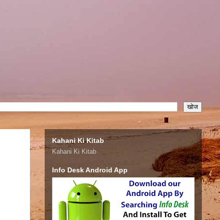
Kahani Ki Kitab
Kahani Ki Kitab
Info Desk Android App