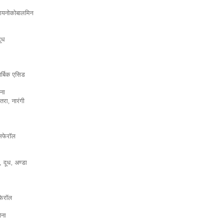
सायनोकोबालमिन
ूध
ार्बिक एसिड
लना
तरा, नारंगी
िफेराॅल
, दूध, अण्डा
ेराॅल
ोना