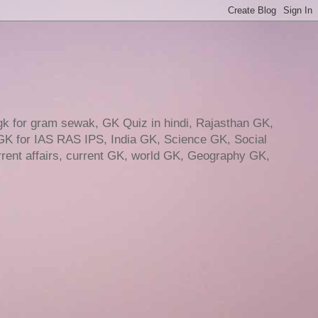
gk for gram sewak, GK Quiz in hindi, Rajasthan GK,
GK for IAS RAS IPS, India GK, Science GK, Social
ent affairs, current GK, world GK, Geography GK,