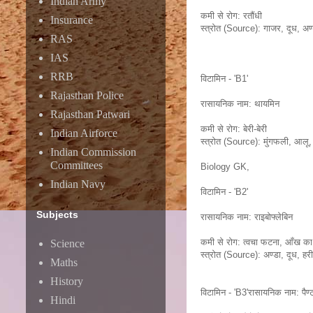
Indian Army
कमी से रोग: रतौंधी
Insurance
स्त्रोत (Source): गाजर, दूध, अ
RAS
IAS
RRB
विटामिन - 'B1'
Rajasthan Police
रासायनिक नाम: थायमिन
Rajasthan Patwari
कमी से रोग: बेरी-बेरी
Indian Airforce
स्त्रोत (Source): मुंगफली, आलू, 
Indian Commission
Committees
Biology GK,
Indian Navy
विटामिन - 'B2'
Subjects
रासायनिक नाम: राइबोफ्लेबिन
कमी से रोग: त्वचा फटना, आँख का
Science
स्त्रोत (Source): अण्डा, दूध, हरी
Maths
History
विटामिन - 'B3'रासायनिक नाम: पैण्
Hindi