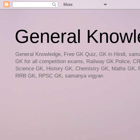
General Knowled
General Knowledge, Free GK Quiz, GK in Hindi, saman
GK for all competition exams, Railway GK Police, C
Science GK, History GK, Chemistry GK, Maths GK, R
RRB GK, RPSC GK, samanya vigyan