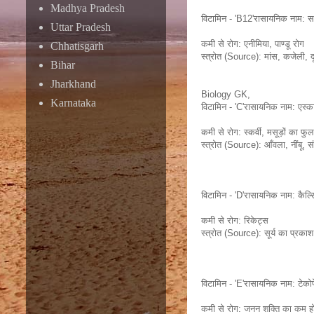
Madhya Pradesh
विटामिन - 'B12'रासायनिक नाम: 
Uttar Pradesh
कमी से रोग: एनीमिया, पाण्डू रोग
Chhatisgarh
स्त्रोत (Source): मांस, कजेली, द
Bihar
Jharkhand
Biology GK,
Karnataka
विटामिन - 'C'रासायनिक नाम: एस्क
कमी से रोग: स्कर्वी, मसूड़ों का फु
स्त्रोत (Source): आँवला, नींबू, सं
विटामिन - 'D'रासायनिक नाम: कैल्स
कमी से रोग: रिकेट्स
स्त्रोत (Source): सूर्य का प्रकाश
विटामिन - 'E'रासायनिक नाम: टेकोफ
कमी से रोग: जनन शक्ति का कम ह