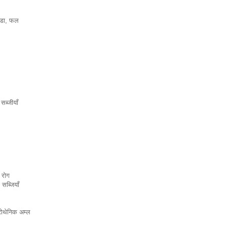
ण्डा, फल
सब्जीयाँ
 रोग
 सब्जियाँ
टोथेनिक अम्ल