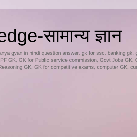
ge-सामान्य ज्ञान
ya gyan in hindi question answer, gk for ssc, banking gk, 
RPF GK, GK for Public service commission, Govt Jobs GK, 
easoning GK, GK for competitive exams, computer GK, curr