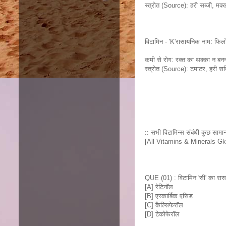
स्त्रोत (Source): हरी सब्जी, मक्
विटामिन - 'K'रासायनिक नाम: फिलोक
कमी से रोग: रक्त का थक्का न बन
स्त्रोत (Source): टमाटर, हरी सब्ज
:: सभी विटामिन्स संबंधी कुछ सामान्य 
[All Vitamins & Minerals G
QUE (01) : विटामिन 'सी' का रासा
[A] रेटिनाॅल
[B] एस्कार्बिक एसिड
[C] कैल्सिफेराॅल
[D] टेकोफेराॅल