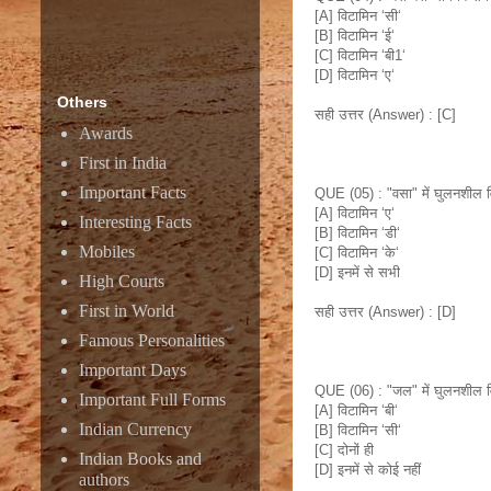
[A] विटामिन ‘सी‘
[B] विटामिन ‘ई‘
[C] विटामिन ‘बी1‘
[D] विटामिन ‘ए‘
Others
सही उत्तर (Answer) : [C]
Awards
First in India
Important Facts
QUE (05) : "वसा" में घुलनशील व
[A] विटामिन ‘ए‘
Interesting Facts
[B] विटामिन ‘डी‘
Mobiles
[C] विटामिन ‘के‘
[D] इनमें से सभी
High Courts
First in World
सही उत्तर (Answer) : [D]
Famous Personalities
Important Days
QUE (06) : "जल" में घुलनशील वि
Important Full Forms
[A] विटामिन ‘बी‘
Indian Currency
[B] विटामिन ‘सी‘
[C] दोनों ही
Indian Books and
[D] इनमें से कोई नहीं
authors