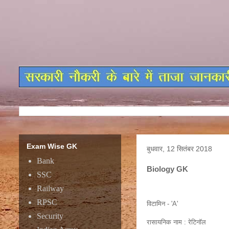
Exam Wise GK
बुधवार, 12 सितंबर 2018
Bank
Biology GK
SSC
Railway
RPSC
विटामिन - 'A'
Security
रासायनिक नाम : रेटिनाॅल