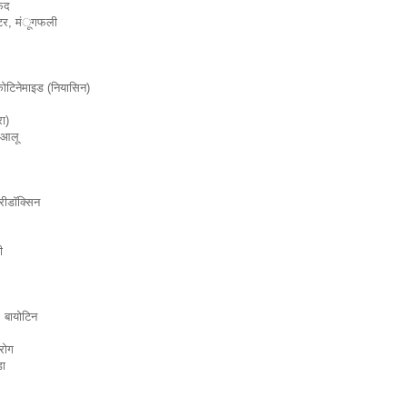
फेद
माटर, मंूगफली
कोटिनेमाइड (नियासिन)
ा)
, आलू
ीडाॅक्सिन
ी
 बायोटिन
 रोग
डा