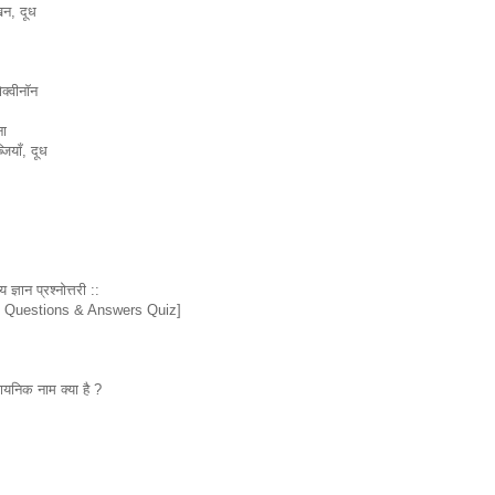
खन, दूध
्वीनाॅन
ना
ियाँ, दूध
ज्ञान प्रश्नोत्तरी ::
k Questions & Answers Quiz]
यनिक नाम क्या है ?