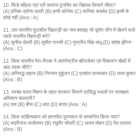
10. फिडे महिला ग्रां प्री शतरंज टूर्नामेंट का खिताब किसने जीता?
(A) हरिका द्रोणा वल्ली (B) हम्पी कोनेरू (C) तानिया सचदेव (D) इनमें से
कोई नहीं (Ans : A)
11. उस भारतीय फुटबॉल खिलाड़ी का नाम बताइए जो यूरोप लीग में खेलने वाले
पहले भारतीय खिलाड़ी बने?
(A) सुनील छेत्री (B) सुमीत पास्सी (C) गुरप्रीत सिंह संधू (D) संदेश झींगन
(Ans : C)
12. किस भारतीय पैरा-तैराक ने अंतर्राष्ट्रीय व्हीलचेयर एवं विकलांग खेलों में
आठ पदक जीते?
(A) अनिरुद्ध सहाय (B) निरंजन मुकुंदन (C) प्रशांत करमाकर (D) भरत कुमार
(Ans : B)
13. स्वच्छ भारत मिशन के तहत सरकार कितने प्रसिद्ध स्थलों पर स्वच्छता
अभियान चलाएगी?
(A) दस (B) बीस (C) आठ (D) बारह (Ans : A)
14. किस साहित्यकार को ज्ञानपीठ पुरस्कार से सम्मानित किया गया?
(A) बद्रीनाथ काकेश्वर (B) रघुवीर चौधरी (C) अजय मोहन (D) वेद प्रताप
(Ans : B)