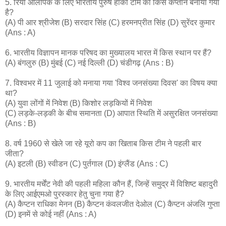
5. रियो ओलंपिक के लिए भारतीय पुरुष हॉकी टीम का किसे कप्तान बनाया गया
है?
(A) पी आर श्रीजेश (B) सरदार सिंह (C) हरमनप्रीत सिंह (D) सुरेंदर कुमार
(Ans : A)
6. भारतीय विज्ञापन मानक परिषद का मुख्यालय भारत में किस स्थान पर हैं?
(A) बंगलुरु (B) मुंबई (C) नई दिल्ली (D) चंडीगढ़ (Ans : B)
7. विश्वभर में 11 जुलाई को मनाया गया 'विश्व जनसंख्या दिवस' का विषय क्या
था?
(A) युवा लोंगों में निवेश (B) किशोर लड़कियों में निवेश
(C) लड़के-लड़की के बीच समानता (D) आपात स्थिति में असुरक्षित जनसंख्या
(Ans : B)
8. वर्ष 1960 से खेले जा रहे यूरो कप का खिताब किस टीम ने पहली बार
जीता?
(A) इटली (B) स्वीडन (C) पुर्तगाल (D) इंग्लैंड (Ans : C)
9. भारतीय मर्चेंट नेवी की पहली महिला कौन हैं, जिन्हें समुद्र में विशिष्ट बहादुरी
के लिए आईएमओ पुरस्कार हेतु चुना गया है?
(A) कैप्टन राधिका मेनन (B) कैप्टन कंवलजीत देओल (C) कैप्टन अंजलि गुप्ता
(D) इनमें से कोई नहीं (Ans : A)