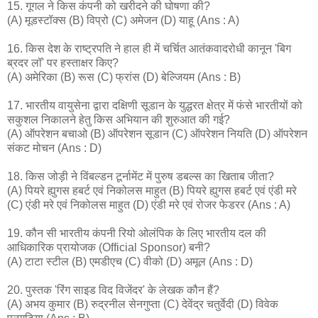
15. गूगल ने किस कंपनी को खरीदने की घोषणा की?
(A) मूडस्टॉक्स (B) विप्रो (C) अमेजन (D) याहू (Ans : A)
16. किस देश के राष्ट्रपति ने हाल ही में चर्चित आतंकवादरोधी कानून 'बिग
ब्रदर लॉ' पर हस्ताक्षर किए?
(A) अमेरिका (B) रूस (C) फ्रांस (D) बेल्जियम (Ans : B)
17. भारतीय वायुसेना द्वारा दक्षिणी सूडान के युद्धरत क्षेत्र में फंसे भारतीयों को
सकुशल निकालने हेतु किस अभियान की शुरुआत की गई?
(A) ऑपरेशन बचाओ (B) ऑपरेशन सूडान (C) ऑपरेशन नियति (D) ऑपरेशन
संकट मोचन (Ans : D)
18. किस जोड़ी ने विंबल्डन टूर्नामेंट में पुरुष डबल्स का खिताब जीता?
(A) पियरे ह्युगस हबर्ट एवं निकोलस माहुत (B) पियरे ह्युगस हबर्ट एवं एंडी मरे
(C) एंडी मरे एवं निकोलस माहुत (D) एंडी मरे एवं रोजर फेडरर (Ans : A)
19. कौन सी भारतीय कंपनी रियो ओलंपिक के लिए भारतीय दल की
आधिकारिक प्रायोजक (Official Sponsor) बनी?
(A) टाटा स्टील (B) एमडीएच (C) वीको (D) अमूल (Ans : D)
20. पुस्तक 'रिंग साइड विद विजेंदर' के लेखक कौन हैं?
(A) अभय कुमार (B) रुद्रनील सेनगुप्ता (C) देवेंद्र चतुर्वेदी (D) विवेक