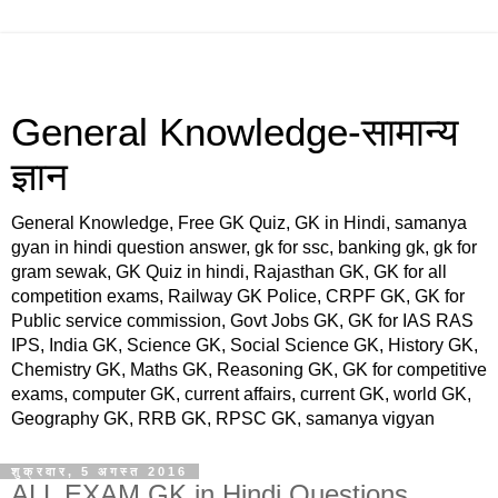
General Knowledge-सामान्य
ज्ञान
General Knowledge, Free GK Quiz, GK in Hindi, samanya
gyan in hindi question answer, gk for ssc, banking gk, gk for
gram sewak, GK Quiz in hindi, Rajasthan GK, GK for all
competition exams, Railway GK Police, CRPF GK, GK for
Public service commission, Govt Jobs GK, GK for IAS RAS
IPS, India GK, Science GK, Social Science GK, History GK,
Chemistry GK, Maths GK, Reasoning GK, GK for competitive
exams, computer GK, current affairs, current GK, world GK,
Geography GK, RRB GK, RPSC GK, samanya vigyan
शुक्रवार, 5 अगस्त 2016
ALL EXAM GK in Hindi Questions