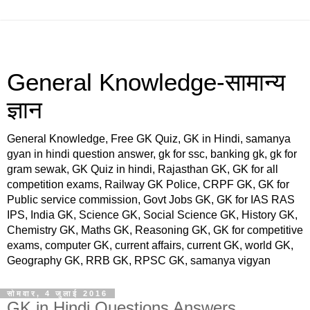
General Knowledge-सामान्य
ज्ञान
General Knowledge, Free GK Quiz, GK in Hindi, samanya
gyan in hindi question answer, gk for ssc, banking gk, gk for
gram sewak, GK Quiz in hindi, Rajasthan GK, GK for all
competition exams, Railway GK Police, CRPF GK, GK for
Public service commission, Govt Jobs GK, GK for IAS RAS
IPS, India GK, Science GK, Social Science GK, History GK,
Chemistry GK, Maths GK, Reasoning GK, GK for competitive
exams, computer GK, current affairs, current GK, world GK,
Geography GK, RRB GK, RPSC GK, samanya vigyan
सोमवार, 4 जुलाई 2016
GK in Hindi Questions Answers