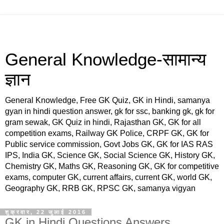
General Knowledge-सामान्य
ज्ञान
General Knowledge, Free GK Quiz, GK in Hindi, samanya
gyan in hindi question answer, gk for ssc, banking gk, gk for
gram sewak, GK Quiz in hindi, Rajasthan GK, GK for all
competition exams, Railway GK Police, CRPF GK, GK for
Public service commission, Govt Jobs GK, GK for IAS RAS
IPS, India GK, Science GK, Social Science GK, History GK,
Chemistry GK, Maths GK, Reasoning GK, GK for competitive
exams, computer GK, current affairs, current GK, world GK,
Geography GK, RRB GK, RPSC GK, samanya vigyan
शुक्रवार, 22 जुलाई 2016
GK in Hindi Questions Answers