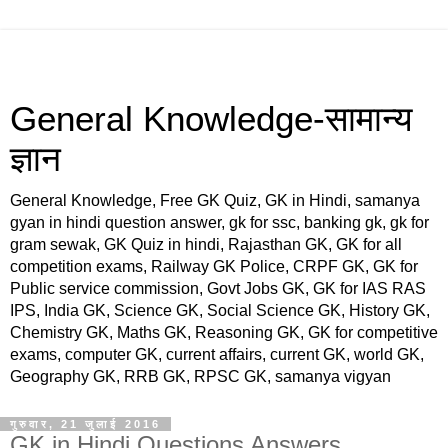
General Knowledge-सामान्य
ज्ञान
General Knowledge, Free GK Quiz, GK in Hindi, samanya
gyan in hindi question answer, gk for ssc, banking gk, gk for
gram sewak, GK Quiz in hindi, Rajasthan GK, GK for all
competition exams, Railway GK Police, CRPF GK, GK for
Public service commission, Govt Jobs GK, GK for IAS RAS
IPS, India GK, Science GK, Social Science GK, History GK,
Chemistry GK, Maths GK, Reasoning GK, GK for competitive
exams, computer GK, current affairs, current GK, world GK,
Geography GK, RRB GK, RPSC GK, samanya vigyan
गुरुवार, 21 जुलाई 2016
GK in Hindi Questions Answers