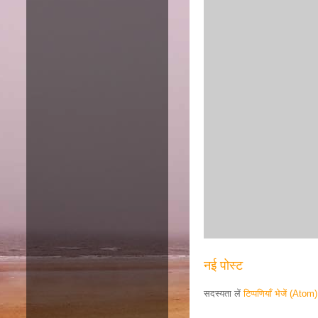
नई पोस्ट
सदस्यता लें
टिप्पणियाँ भेजें (Atom)