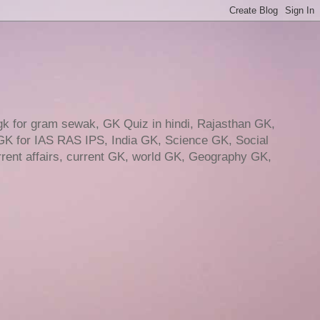
gk for gram sewak, GK Quiz in hindi, Rajasthan GK,
GK for IAS RAS IPS, India GK, Science GK, Social
ent affairs, current GK, world GK, Geography GK,