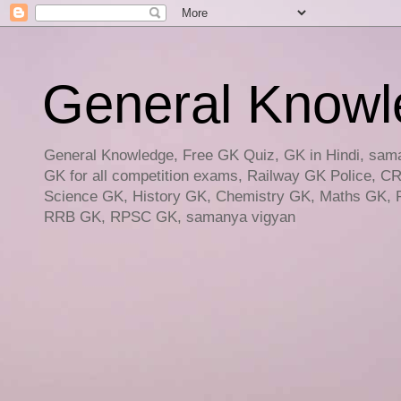
General Knowled
General Knowledge, Free GK Quiz, GK in Hindi, saman
GK for all competition exams, Railway GK Police, C
Science GK, History GK, Chemistry GK, Maths GK, R
RRB GK, RPSC GK, samanya vigyan