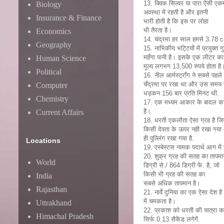
13. क्विक सिल्वर या पारा ऐसी एकम
Biology
अवस्था में रहती है और इतनी
Insurance & Finance
भारी होती है कि इस पर लोहा
भी तैरता है।
Economics
14. चंद्रमा हर साल हमसे 3.78 c
Geography
15. नाभिकीय भट्टियों में प्रयुक्त 
महँगा पानी है। इसके एक लीटर का
Human Science
मूल्य लगभग 13,500 रुपये होता है
Political
16. नील आर्मस्ट्राँग ने सबसे पहले 
चँद्रमा पर रखा था और उस समय
Computer
धड़कन 156 बार प्रति मिनट थी.
Chemistry
17. एक मध्यम आकार के बादल का 
है।
Current Affairs
18. धरती एकलौता ऐसा ग्रह है ज
किसी देवता के ऊपर नही रखा गया
ही पुल्लिंग रखा गया है.
Locations
19. एस्बेस्टस नामक पदार्थ आग मे
20. शुक्र ग्रह की सतह का तापम
World
डिग्री से./ 864 डिग्री फे. है, जो
किसी भी ग्रह की सतह का
India
सबसे अधिक तापमान है।
Rajasthan
21. नार्वे दुनिया का एक ऐसा देश 
में चमकता है।
Uttrakhand
22. प्रकाश को धरती की यात्रा क
Himachal Pradesh
सिर्फ 0.13 सैकेंड लगेगें.