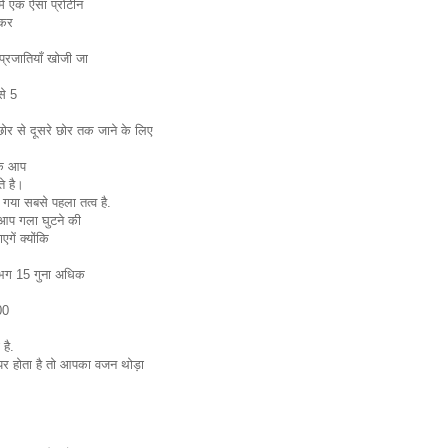
ें एक ऐसा प्रोटीन
 कर
ई प्रजातियाँ खोजी जा
से 5
र से दूसरे छोर तक जाने के लिए
।
कि आप
े है।
 गया सबसे पहला तत्व है.
ो आप गला घुटने की
गें क्योंकि
 लगभग 15 गुना अधिक
00
है.
र होता है तो आपका वजन थोड़ा