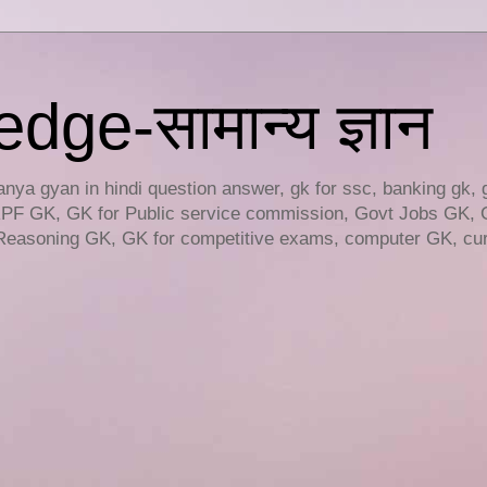
ge-सामान्य ज्ञान
ya gyan in hindi question answer, gk for ssc, banking gk, 
RPF GK, GK for Public service commission, Govt Jobs GK, 
easoning GK, GK for competitive exams, computer GK, curr