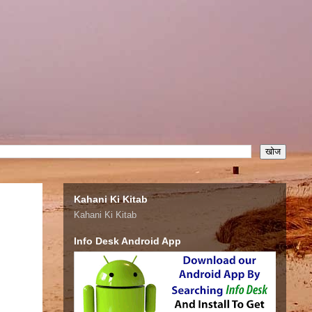
Kahani Ki Kitab
Kahani Ki Kitab
Info Desk Android App