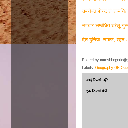
उपरोक्त पोस्ट से सम्बंधि
उपचार सम्बंधित घरेलु नुस
देश दुनिया, समाज, रहन -
Posted by
nareshbagoria@
Labels:
Geography GK Ques
कोई टिप्पणी नहीं:
एक टिप्पणी भेजें