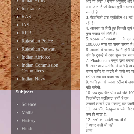
Indian Army
आई या अंडा ? उनके अनुसार अंडे म
पाया जाता है जो केवल मुर्गी उत्पन्न
Insurance
सकती है।
RAS
3. वैज्ञानिको द्वारा प्रतिदिन 41 न
रही है।
IAS
4. आकाश से गिरी हुई बिजली सूर्य 
RRB
गुना ज्यादा गर्म होती है।
5. प्रकाश को आकाशगंगा के एक छो
Rajasthan Police
100,000 साल का समय लगता है
Rajasthan Patwari
6. आपको ये जानकर हैरानी होगी 
बर्फ के टुकड़े से आग शुरू कर सकत
Indian Airforce
7. Ploutonium मनुष्य द्वारा बनाया
Indian Commission
8. अगर आप अंतरिक्ष में जाते है त
Committees
बजाए शरीर के फटने से पहले मर जाए
वहाँ पर हवा का दबाब नही है.
Indian Navy
9. ध्वनि हवा से ज्यादा स्टील में
गति करेगी.
Subjects
10. जब एक जैट प्लेन की गति 10
किलोमीटर प्रतिघंटा होती है तब
उसकी लंम्बाई एक परमाणु घट जाती 
Science
11. जब चाँद बिलकुल आपके सिर प
Maths
कम हो जाता है.
12. तत्वो की आर्वती सारणी में
History
'j' अक्षर कही भी नही
Hindi
आता.