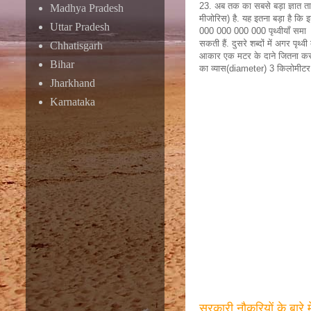
23. अब तक का सबसे बड़ा ज्ञात 
Madhya Pradesh
मीजोरिस) है. यह इतना बड़ा है कि 
Uttar Pradesh
000 000 000 000 पृथ्वीयाँ समा
सकती हैं. दुसरे शब्दों में अगर पृथ्वी
Chhatisgarh
आकार एक मटर के दाने जितना कर
Bihar
का व्यास(diameter) 3 किलोमीटर 
Jharkhand
Karnataka
सरकारी नौकरियों के बारे 