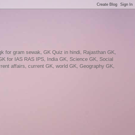
gk for gram sewak, GK Quiz in hindi, Rajasthan GK,
GK for IAS RAS IPS, India GK, Science GK, Social
ent affairs, current GK, world GK, Geography GK,