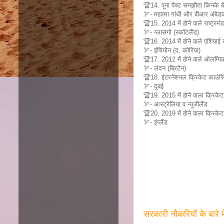
🏆14. पूना पैक्ट समझौता किनके 
🏹- महात्मा गांधी और बीआर अंबेड
🏆15. 2014 में होने वाले राष्ट्रमं
🏹- ग्लासगो (स्कॉटलैंड)
🏆16. 2014 में होने वाले एशियाई ख
🏹- इंचियोन (द. कोरिया)
🏆17. 2012 में होने वाले ओलम्पिक
🏹- लंदन (ब्रिटेन)
🏆18. इंटरनेशनल क्रिकेट काउंसिल
🏹- दुबई
🏆19. 2015 में होने वाला क्रिकेट
🏹- आस्ट्रेलिया व न्यूजीलैंड
🏆20. 2019 में होने वाला क्रिकेट 
🏹- इंग्लैंड
सरकारी नौकरियों के बारे 