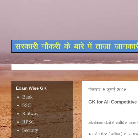
Exam Wise GK
मंगलवार, 5 जुलाई 2016
Bank
GK for All Competitiv
SSC
Railway
RPSC
ओलमिपक खेलों में सर्वाधिक पदक ज
,
Security
● उसेन बोल्ट ( जमैका ) का सम्बन्