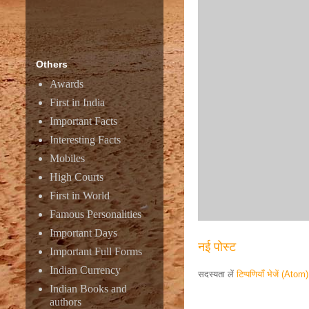
Others
Awards
First in India
Important Facts
Interesting Facts
Mobiles
High Courts
First in World
Famous Personalities
Important Days
नई पोस्ट
Important Full Forms
Indian Currency
सदस्यता लें
टिप्पणियाँ भेजें (Atom)
Indian Books and
authors
Responsive ad