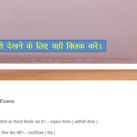
e Exams
ीतने का रिकार्ड किसके नाम है?— माइकल फेल्प्स ( अमेरिकी तैराक )
ध किस खेल सेहैं?— एथलेटिक्स ( दौड़ )