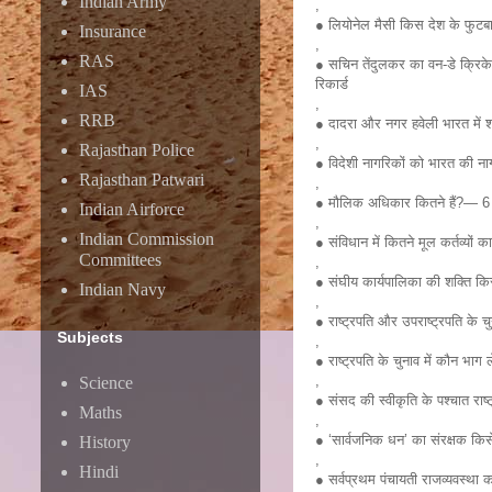
Indian Army
,
● लियोनेल मैसी किस देश के फुटबाल
Insurance
,
RAS
● सचिन तेंदुलकर का वन-डे क्रिकेट
रिकार्ड
IAS
,
RRB
● दादरा और नगर हवेली भारत में श
,
Rajasthan Police
● विदेशी नागरिकों को भारत की ना
Rajasthan Patwari
,
● मौलिक अधिकार कितने हैं?— 6
Indian Airforce
,
Indian Commission
● संविधान में कितने मूल कर्तव्यों
Committees
,
● संघीय कार्यपालिका की शक्ति किसम
Indian Navy
,
● राष्ट्रपति और उपराष्ट्रपति के च
Subjects
,
● राष्ट्रपति के चुनाव में कौन भ
,
Science
● संसद की स्वीकृति के पश्चात राष
Maths
,
● ‘सार्वजनिक धन’ का संरक्षक किस
History
,
Hindi
● सर्वप्रथम पंचायती राजव्यवस्था