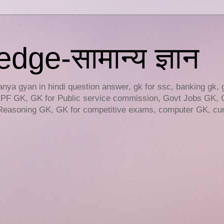
ge-सामान्य ज्ञान
ya gyan in hindi question answer, gk for ssc, banking gk, 
RPF GK, GK for Public service commission, Govt Jobs GK, 
easoning GK, GK for competitive exams, computer GK, curr