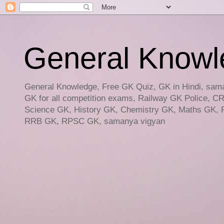
General Knowled
General Knowledge, Free GK Quiz, GK in Hindi, saman
GK for all competition exams, Railway GK Police, C
Science GK, History GK, Chemistry GK, Maths GK, R
RRB GK, RPSC GK, samanya vigyan