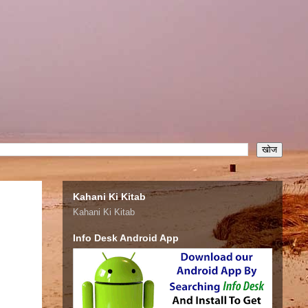
Kahani Ki Kitab
Kahani Ki Kitab
Info Desk Android App