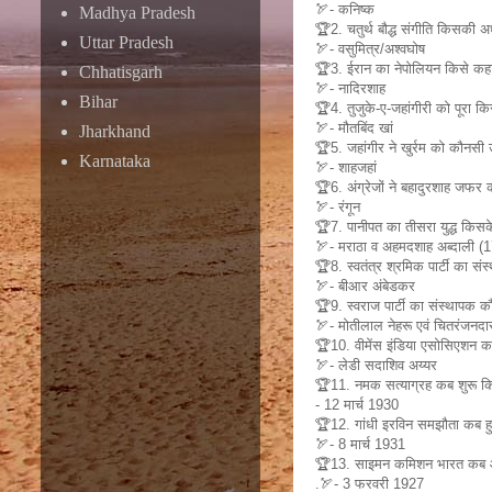
🏹- कनिष्क
Madhya Pradesh
🏆2. चतुर्थ बौद्ध संगीति किसकी अध्
Uttar Pradesh
🏹- वसुमित्र/अश्वघोष
🏆3. ईरान का नेपोलियन किसे कहा
Chhatisgarh
🏹- नादिरशाह
Bihar
🏆4. तुजुके-ए-जहांगीरी को पूरा क
🏹- मौतबिंद खां
Jharkhand
🏆5. जहांगीर ने खुर्रम को कौनसी
Karnataka
🏹- शाहजहां
🏆6. अंग्रेजों ने बहादुरशाह जफर 
🏹- रंगून
🏆7. पानीपत का तीसरा युद्ध किस
🏹- मराठा व अहमदशाह अब्दाली (
🏆8. स्वतंत्र श्रमिक पार्टी का स
🏹- बीआर अंबेडकर
🏆9. स्वराज पार्टी का संस्थापक 
🏹- मोतीलाल नेहरू एवं चितरंजनद
🏆10. वीमेंस इंडिया एसोसिएशन 
🏹- लेडी सदाशिव अय्यर
🏆11. नमक सत्याग्रह कब शुरू क
- 12 मार्च 1930
🏆12. गांधी इरविन समझौता कब 
🏹- 8 मार्च 1931
🏆13. साइमन कमिशन भारत कब
.🏹- 3 फरवरी 1927