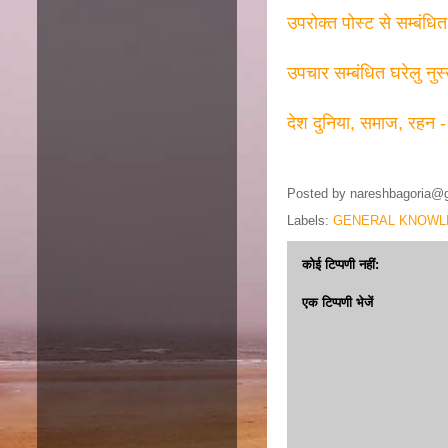
उपरोक्त पोस्ट से सम्बंधि
उपचार सम्बंधित घरेलु नुस
देश दुनिया, समाज, रहन -
Posted by
nareshbagoria@
Labels:
GENERAL KNOWL
कोई टिप्पणी नहीं:
एक टिप्पणी भेजें