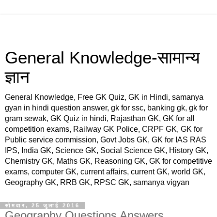
General Knowledge-सामान्य
ज्ञान
General Knowledge, Free GK Quiz, GK in Hindi, samanya
gyan in hindi question answer, gk for ssc, banking gk, gk for
gram sewak, GK Quiz in hindi, Rajasthan GK, GK for all
competition exams, Railway GK Police, CRPF GK, GK for
Public service commission, Govt Jobs GK, GK for IAS RAS
IPS, India GK, Science GK, Social Science GK, History GK,
Chemistry GK, Maths GK, Reasoning GK, GK for competitive
exams, computer GK, current affairs, current GK, world GK,
Geography GK, RRB GK, RPSC GK, samanya vigyan
सोमवार, 25 जुलाई 2016
Geography Questions Answers