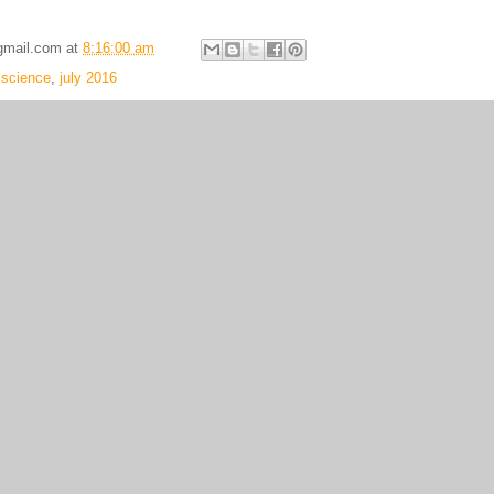
gmail.com
at
8:16:00 am
 science
,
july 2016