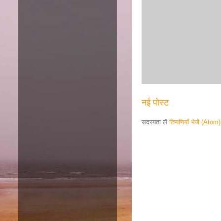
नई पोस्ट
सदस्यता लें
टिप्पणियाँ भेजें (Atom)
Responsive ad