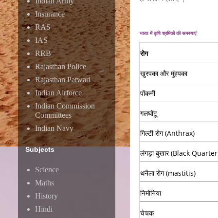
Indian Army
Insurance
RAS
भारत में कृषि श्रमिकों की समस्याएं
IAS
रोग
RRB
Rajasthan Police
खुरपका और मुंहपका
Rajasthan Patwari
Indian Airforce
पोंकनी
Indian Commission
गलघोंटू
Committees
Indian Navy
गिल्टी रोग (Anthrax)
Subjects
लंगड़ा बुखार (Black Quarter
Science
थनैला रोग (mastitis)
Maths
निमोनिया
History
Hindi
चेचक