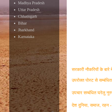
Madhya Pradesh
Uttar Pradesh
Chhatisgarh
Bihar
Jharkhand
Karnataka
सरकारी नौकरियों के बारे 
उपरोक्त पोस्ट से सम्बंधि
उपचार सम्बंधित घरेलु नुस
देश दुनिया, समाज, रहन -