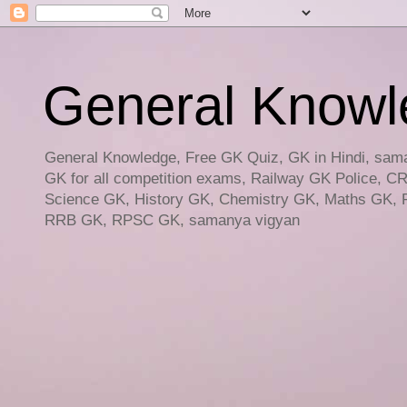
General Knowled
General Knowledge, Free GK Quiz, GK in Hindi, saman
GK for all competition exams, Railway GK Police, C
Science GK, History GK, Chemistry GK, Maths GK, R
RRB GK, RPSC GK, samanya vigyan