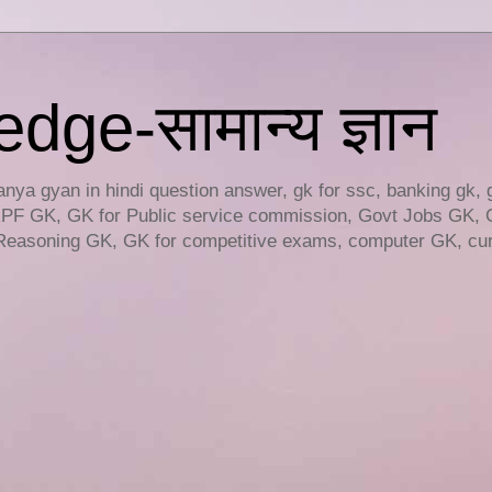
ge-सामान्य ज्ञान
ya gyan in hindi question answer, gk for ssc, banking gk, 
RPF GK, GK for Public service commission, Govt Jobs GK, 
easoning GK, GK for competitive exams, computer GK, curr