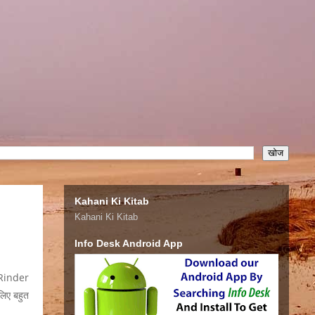
Kahani Ki Kitab
Kahani Ki Kitab
Info Desk Android App
ी (Rinder
लिए बहुत