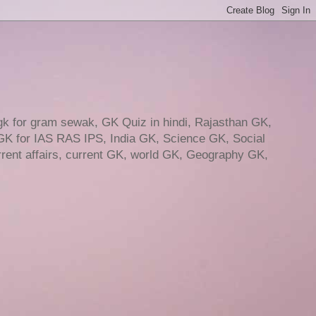
gk for gram sewak, GK Quiz in hindi, Rajasthan GK,
GK for IAS RAS IPS, India GK, Science GK, Social
ent affairs, current GK, world GK, Geography GK,