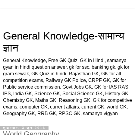
General Knowledge-सामान्य
ज्ञान
General Knowledge, Free GK Quiz, GK in Hindi, samanya
gyan in hindi question answer, gk for ssc, banking gk, gk for
gram sewak, GK Quiz in hindi, Rajasthan GK, GK for all
competition exams, Railway GK Police, CRPF GK, GK for
Public service commission, Govt Jobs GK, GK for IAS RAS
IPS, India GK, Science GK, Social Science GK, History GK,
Chemistry GK, Maths GK, Reasoning GK, GK for competitive
exams, computer GK, current affairs, current GK, world GK,
Geography GK, RRB GK, RPSC GK, samanya vigyan
शुक्रवार, 3 जून 2016
World Geography