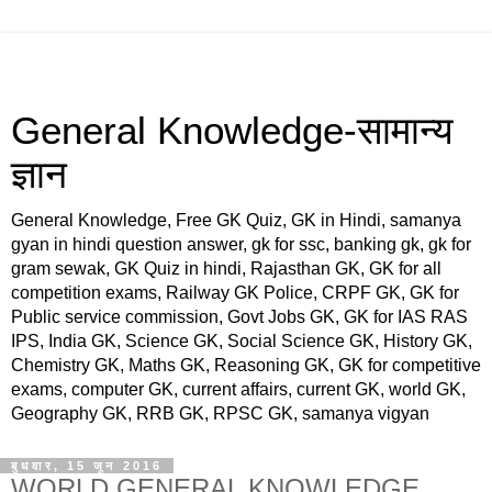
General Knowledge-सामान्य
ज्ञान
General Knowledge, Free GK Quiz, GK in Hindi, samanya
gyan in hindi question answer, gk for ssc, banking gk, gk for
gram sewak, GK Quiz in hindi, Rajasthan GK, GK for all
competition exams, Railway GK Police, CRPF GK, GK for
Public service commission, Govt Jobs GK, GK for IAS RAS
IPS, India GK, Science GK, Social Science GK, History GK,
Chemistry GK, Maths GK, Reasoning GK, GK for competitive
exams, computer GK, current affairs, current GK, world GK,
Geography GK, RRB GK, RPSC GK, samanya vigyan
बुधवार, 15 जून 2016
WORLD GENERAL KNOWLEDGE