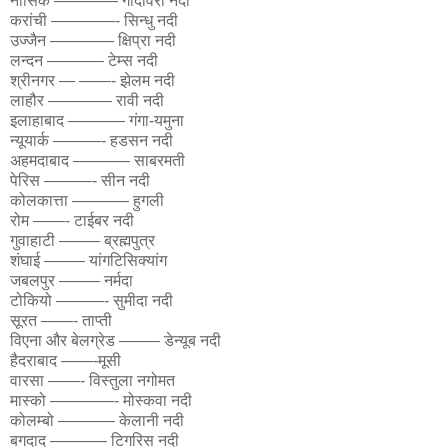
नासिक ———— गोदावरी नदी
करांची ————- सिन्धु नदी
उज्जैन ———— क्षिप्रा नदी
लन्दन ———– टेम्स नदी
श्रीनगर — ——- झेलम नदी
लाहौर ———— रावी नदी
इलाहाबाद ———– गंगा-यमुना
न्यूयार्क ———- हडसन नदी
अहमदाबाद ———– साबरमती
पेरिस ———- सीन नदी
कोलकात्ता ———– हुगली
रोम ——- टाईबर नदी
गुवाहाटी ——– ब्रह्मपुत्र
शंघाई ——– यांगटिसिक्यांग
जबलपुर ——– नर्मदा
टोकियो ———- सुमीदा नदी
सूरत ——- ताप्ती
विएना और बेलग्रेड ——– डेन्यूब नदी
हैदराबाद ——-मूसी
वारसा ——- विस्तुला नगोमत
मास्को ————- मोस्कवा नदी
कोलम्बो ———– केलानी नदी
बगदाद ———– टिगरिस नदी