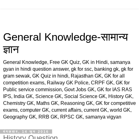
General Knowledge-सामान्य
ज्ञान
General Knowledge, Free GK Quiz, GK in Hindi, samanya
gyan in hindi question answer, gk for ssc, banking gk, gk for
gram sewak, GK Quiz in hindi, Rajasthan GK, GK for all
competition exams, Railway GK Police, CRPF GK, GK for
Public service commission, Govt Jobs GK, GK for IAS RAS
IPS, India GK, Science GK, Social Science GK, History GK,
Chemistry GK, Maths GK, Reasoning GK, GK for competitive
exams, computer GK, current affairs, current GK, world GK,
Geography GK, RRB GK, RPSC GK, samanya vigyan
मंगलवार, 14 जून 2016
History Question