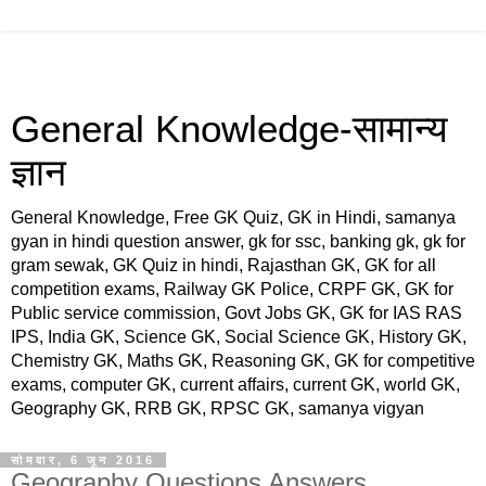
General Knowledge-सामान्य
ज्ञान
General Knowledge, Free GK Quiz, GK in Hindi, samanya
gyan in hindi question answer, gk for ssc, banking gk, gk for
gram sewak, GK Quiz in hindi, Rajasthan GK, GK for all
competition exams, Railway GK Police, CRPF GK, GK for
Public service commission, Govt Jobs GK, GK for IAS RAS
IPS, India GK, Science GK, Social Science GK, History GK,
Chemistry GK, Maths GK, Reasoning GK, GK for competitive
exams, computer GK, current affairs, current GK, world GK,
Geography GK, RRB GK, RPSC GK, samanya vigyan
सोमवार, 6 जून 2016
Geography Questions Answers