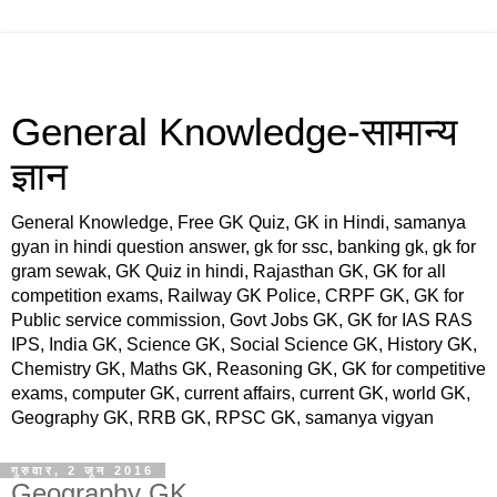
General Knowledge-सामान्य
ज्ञान
General Knowledge, Free GK Quiz, GK in Hindi, samanya
gyan in hindi question answer, gk for ssc, banking gk, gk for
gram sewak, GK Quiz in hindi, Rajasthan GK, GK for all
competition exams, Railway GK Police, CRPF GK, GK for
Public service commission, Govt Jobs GK, GK for IAS RAS
IPS, India GK, Science GK, Social Science GK, History GK,
Chemistry GK, Maths GK, Reasoning GK, GK for competitive
exams, computer GK, current affairs, current GK, world GK,
Geography GK, RRB GK, RPSC GK, samanya vigyan
गुरुवार, 2 जून 2016
Geography GK