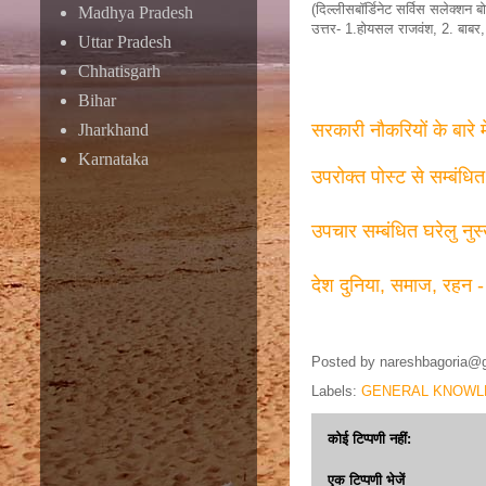
(दिल्लीसबॉर्डिनेट सर्विस सलेक्शन बो
Madhya Pradesh
उत्तर- 1.होयसल राजवंश, 2. बाबर,
Uttar Pradesh
Chhatisgarh
Bihar
सरकारी नौकरियों के बारे 
Jharkhand
Karnataka
उपरोक्त पोस्ट से सम्बंधि
उपचार सम्बंधित घरेलु नुस
देश दुनिया, समाज, रहन -
Posted by
nareshbagoria@
Labels:
GENERAL KNOWL
कोई टिप्पणी नहीं:
एक टिप्पणी भेजें