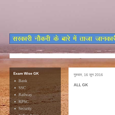
Exam Wise GK
गुरुवार, 16 जून 2016
Bank
ALL GK
SSC
Railway
RPSC
Security