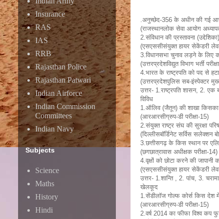
Indian Army
Insurance
.अनुच्छेद-356 के अधीन की गई आप
RAS
(राजस्थानलोक सेवा आयोग अध्यापक
2.संविधान की प्रस्तावना (उद्देशिक
IAS
(एसएससीसंयुक्त हायर सेकेंडरी लेव
RRB
3.विधानसभा चुनाव लड़ने के लिए क
(उत्तरप्रदेशविद्युत विभाग भर्ती परीक्
Rajasthan Police
4.भारत के राष्ट्रपति को पद से हटान
Rajasthan Patwari
(उत्तरप्रदेशपुलिस सब-इंस्पेक्टर मुख्
उत्तर- 1.राष्ट्रपति शासन, 2. एक ब
Indian Airforce
विविध
Indian Commission
1.ऑलिव (जैतून) की शाखा किसका 
Committees
(आरआरसीग्रुप-डी परीक्षा-15)
2.संयुक्त राष्ट्र संघ की सुरक्षा परि
Indian Navy
(दिल्लीसबॉर्डिनेट सर्विस सलेक्शन बो
3.छत्तीसगढ़ के किस स्थान पर एलियंस
Subjects
(छगछात्रावास अधीक्षक परीक्षा-14)
4.वृक्षों को छोटा करने की जापानी
(एसएससीसंयुक्त हायर सेकेंडरी लेव
Science
उत्तर- 1.शान्ति , 2. पांच, 3. चरामा
Maths
खेलकूद
1.सेंडीलॉज गोल्फ कोर्स किस देश मे
History
(आरआरसीग्रुप-डी परीक्षा-15)
Hindi
2.वर्ष 2014 का फीफा विश्व कप फुटब