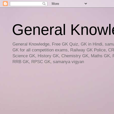
General Knowled
General Knowledge, Free GK Quiz, GK in Hindi, saman
GK for all competition exams, Railway GK Police, C
Science GK, History GK, Chemistry GK, Maths GK, R
RRB GK, RPSC GK, samanya vigyan