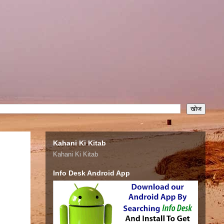
Kahani Ki Kitab
Kahani Ki Kitab
Info Desk Android App