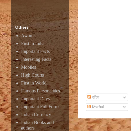
Amazon
Others
Awards
First in India
Important Facts
Interesting Facts
Mobiles
High Courts
First in World
Subscribe To Email
Famous Personalities
संदेश
Important Days
Important Full Forms
टिप्पणियाँ
Indian Currency
Indian Books and
authors