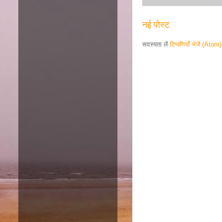
नई पोस्ट
सदस्यता लें
टिप्पणियाँ भेजें (Atom)
Responsive ad