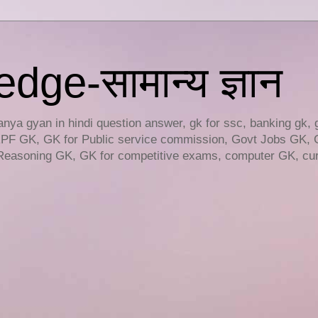
ge-सामान्य ज्ञान
ya gyan in hindi question answer, gk for ssc, banking gk, 
RPF GK, GK for Public service commission, Govt Jobs GK, 
easoning GK, GK for competitive exams, computer GK, curr