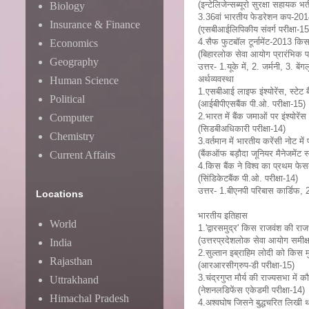
(इन्टेलिजेन्सब्यूरो सुरक्षा सहायक भर्
Biology
3.36वां भारतीय फेडरेशन कप-201
Insurance & Finance
(एसबीआईलिपिकीय संवर्ग परीक्षा-15
4.सैफ फुटबॉल टूर्नामेंट-2013 किस
Economics
(बिहारलोक सेवा आयोग प्रारंभिक पर
Geography
उत्तर- 1.यूके में, 2. जर्मनी, 3. ब
अर्थव्यवस्था
Human Science
1.एसबीआई लाइफ इंश्योरेंस, स्टेट 
Political
(आईबीपीएसबैंक पी.ओ. परीक्षा-15)
2.भारत में बैंक जमाओं पर इंश्योरें
Computer
(सिडबीअधिकारी परीक्षा-14)
Chemistry
3.वर्तमान में भारतीय करेंसी नोट में
(बैंकऑफ बड़ौदा जूनियर मैनेजमेंट स्
Current Affairs
4.किस बैंक ने विश्व का प्रथम फेसब
(सिंडिकेटबैंक पी.ओ. परीक्षा-14)
उत्तर- 1.बीएनपी परिबास कार्डिफ, 2.
Locations
भारतीय इतिहास
World
1.'द्वारसमुद्र' किस राजवंश की रा
(उत्तरप्रदेशलोक सेवा आयोग समीक्ष
India
2.सुल्तान इब्राहिम लोदी को किस 
Rajasthan
(आरआरसीग्रुप-डी परीक्षा-15)
3.चंद्रगुप्त मौर्य की राज्यसभा में
Uttrakhand
(नेशनलडिफेंस एकेडमी परीक्षा-14)
Himachal Pradesh
4.अश्वघोष जिसने बुद्धचरित लिखी 