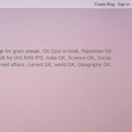
gk for gram sewak, GK Quiz in hindi, Rajasthan GK,
GK for IAS RAS IPS, India GK, Science GK, Social
ent affairs, current GK, world GK, Geography GK,