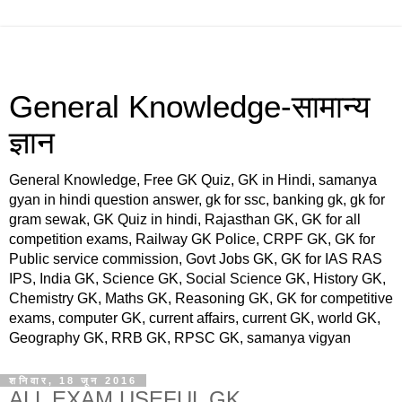
General Knowledge-सामान्य
ज्ञान
General Knowledge, Free GK Quiz, GK in Hindi, samanya
gyan in hindi question answer, gk for ssc, banking gk, gk for
gram sewak, GK Quiz in hindi, Rajasthan GK, GK for all
competition exams, Railway GK Police, CRPF GK, GK for
Public service commission, Govt Jobs GK, GK for IAS RAS
IPS, India GK, Science GK, Social Science GK, History GK,
Chemistry GK, Maths GK, Reasoning GK, GK for competitive
exams, computer GK, current affairs, current GK, world GK,
Geography GK, RRB GK, RPSC GK, samanya vigyan
शनिवार, 18 जून 2016
ALL EXAM USEFUL GK