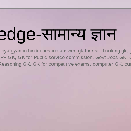
ge-सामान्य ज्ञान
ya gyan in hindi question answer, gk for ssc, banking gk, 
RPF GK, GK for Public service commission, Govt Jobs GK, 
easoning GK, GK for competitive exams, computer GK, curr