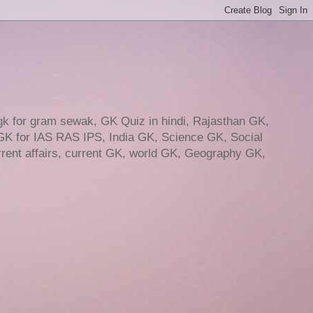
gk for gram sewak, GK Quiz in hindi, Rajasthan GK,
GK for IAS RAS IPS, India GK, Science GK, Social
ent affairs, current GK, world GK, Geography GK,