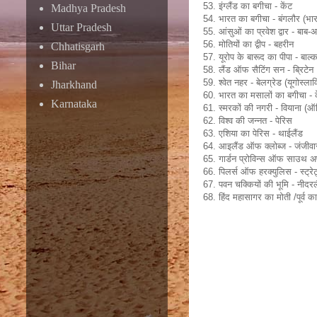
53. इंग्लैंड का बगीचा - केंट
Madhya Pradesh
54. भारत का बगीचा - बंगलौर (भा
Uttar Pradesh
55. आंसुओं का प्रवेश द्वार - बा
56. मोतियों का द्वीप - बहरीन
Chhatisgarh
57. यूरोप के बारूद का पीपा - बाल्
Bihar
58. लैंड ऑफ सैटिंग सन - ब्रिटेन
59. श्वेत नहर - बेलग्रेड (यूगोस्लाव
Jharkhand
60. भारत का मसालों का बगीचा -
Karnataka
61. स्मरकों की नगरी - वियाना (ऑस्
62. विश्व की जन्नत - पेरिस
63. एशिया का पेरिस - थाईलैंड
64. आइलैंड ऑफ क्लोब्ज - जंजीवार
65. गार्डन प्रोविन्स ऑफ साउथ अ
66. पिलर्स ऑफ हरक्युलिस - स्ट्र
67. पवन चक्कियों की भूमि - नीदरल
68. हिंद महासागर का मोती /पूर्व का