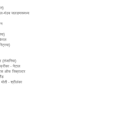
रत)
ब-अल-मंउब जलडमरूमध्य
कन
िया)
 केरल
ट्रिया)
 (तंजानिया)
फ्रीका - नेटाल
ेट्स ऑफ जिब्राल्टर
ैंड
 मोती - श्रीलंका