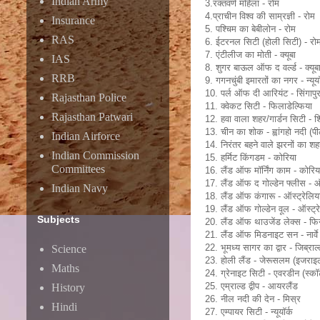
Indian Army
3.रक्तवर्ण महिला - रोम
4.प्राचीन विश्व की साम्रज्ञी - रोम
Insurance
5. पश्चिम का बेबीलोन - रोम
RAS
6. ईटरनल सिटी (होली सिटी) - रो
7. एंटीलीज का मोती - क्यूबा
IAS
8. शुगर बाऊल ऑफ द वर्ल्ड - क्यूब
RRB
9. गगनचुंबी इमारतों का नगर - न्यूयॉ
10. पर्ल ऑफ दी आरियंट - सिंगापु
Rajasthan Police
11. क्वेकट सिटी - फिलाडेल्फिया
Rajasthan Patwari
12. हवा वाला शहर/गार्डन सिटी - 
13. चीन का शोक - ह्वांगहो नदी (प
Indian Airforce
14. निरंतर बहने वाले झरनों का शहर 
Indian Commission
15. हर्मिट किंगडम - कोरिया
Committees
16. लैंड ऑफ मॉर्निंग काम - कोरिय
17. लैंड ऑफ द गोल्डेन फ्लीस - ऑस
Indian Navy
18. लैंड ऑफ कंगारू - ऑस्ट्रेलिय
19. लैंड ऑफ गोल्डेन वूल - ऑस्ट्र
Subjects
20. लैंड ऑफ थाउजेंड लेक्स - फि
21. लैंड ऑफ मिडनाइट सन - नार्वे
22. भूमध्य सागर का द्वार - जिब्राल
Science
23. होली लैंड - जेरूसलम (इजराइ
Maths
24. ग्रेनाइट सिटी - एवरडीन (स्कॉ
25. एम्राल्ड द्वीप - आयरलैंड
History
26. नील नदी की देन - मिस्र
Hindi
27. एम्पायर सिटी - न्यूयॉर्क