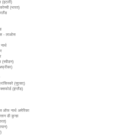
स (इटली)
 कोच्ची (भारत)
रलैंड
ड
ट्स - लाओस
नार्थ
गर
र
म (स्वीडन)
 अफ्रीका)
म
रांसिस्को (यूएसए)
सफोर्ड (इंग्लैंड)
रीज ऑफ नार्थ अमेरिका
्तान डी कुन्हा
ारत)
ापान)
त)