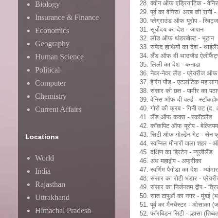
28. क्वीन ऑफ एड्रियाटिक - वेनि
Biology
29. पूर्व का वेनिस/ अरब की रानी -
Insurance & Finance
30. प्लेग्राउंड ऑफ यूरोप - स्विट्ज
31. सूर्योदय का देश - जापान
Economics
32. लौंड ऑफ थंडरबोल्ट - भूटान
Geography
33. सफेद हाथियों का देश - थाईलैं
34. लैंड ऑफ दी थाउजैंड ऐलीफैं
Human Science
35. लिली का देश - कनाडा
Political
36. नेवर-नेवर लैंड - प्रेयरीज ऑफ 
37. हैरिंग पोंड - एटलांटिक महासा
Computer
38. संसार की छत - पामीर का पठा
Chemistry
39. वेनिस ऑफ दी वर्ल्ड - स्टॉकहो
40. गोरों की क्रब - गिनी तट (द.
Current Affairs
41. लैंड ऑफ कक्स - स्कॉटलैंड
42. कॉकपिट ऑफ यूरोप - बेल्जिय
43. सिटी ऑफ गोल्डेन गेट - सेन फ्
Locations
44. स्वप्निल मीनारों वाला शहर - ऑक्
45. दक्षिण का ब्रिटेन - न्यूजीलैंड
World
46. अंध महाद्वीप - अफ्रीका
47. स्वर्णिम पैगोडा का देश - म्यांमार
India
48. संसार का रोटी भंडार - प्रेय
Rajasthan
49. संसार का निर्जनतम द्वीप - त्रिस
50. सात टापुओं का नगर - मुंबई (भ
Uttrakhand
51. पूर्व का मैनचेस्टर - ओसाका (ज
Himachal Pradesh
52. फॉरबिडन सिटी - ल्हासा (तिब्ब