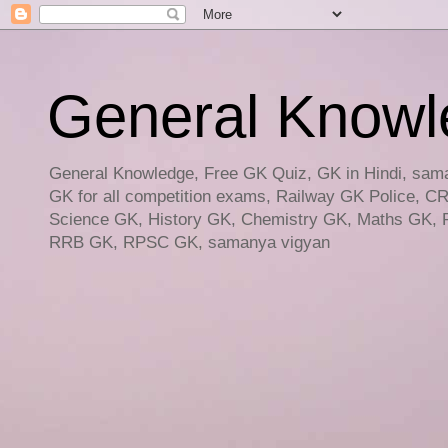
General Knowled
General Knowledge, Free GK Quiz, GK in Hindi, saman
GK for all competition exams, Railway GK Police, C
Science GK, History GK, Chemistry GK, Maths GK, R
RRB GK, RPSC GK, samanya vigyan