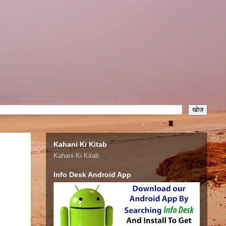
Kahani Ki Kitab
Kahani Ki Kitab
Info Desk Android App