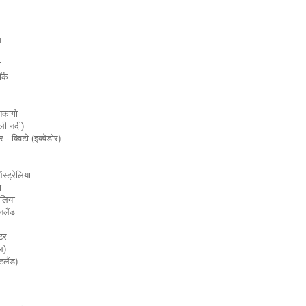
म
ा
र्क
र
शिकागो
ीली नदी)
- क्विटो (इक्वेडोर)
ा
्ट्रेलिया
ा
ेलिया
नलैंड
्टर
ल)
टलैंड)