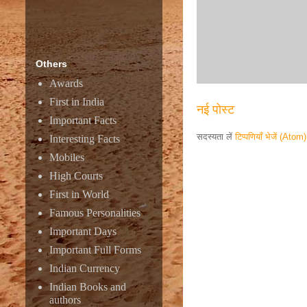
Others
Awards
First in India
नई पोस्ट
Important Facts
सदस्यता लें
टिप्पणियाँ भेजें (Atom)
Interesting Facts
Mobiles
Responsive ad
High Courts
First in World
Famous Personalities
Important Days
Important Full Forms
Indian Currency
Indian Books and
authors