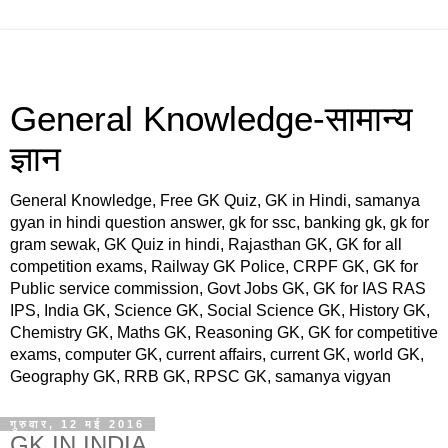
General Knowledge-सामान्य
ज्ञान
General Knowledge, Free GK Quiz, GK in Hindi, samanya
gyan in hindi question answer, gk for ssc, banking gk, gk for
gram sewak, GK Quiz in hindi, Rajasthan GK, GK for all
competition exams, Railway GK Police, CRPF GK, GK for
Public service commission, Govt Jobs GK, GK for IAS RAS
IPS, India GK, Science GK, Social Science GK, History GK,
Chemistry GK, Maths GK, Reasoning GK, GK for competitive
exams, computer GK, current affairs, current GK, world GK,
Geography GK, RRB GK, RPSC GK, samanya vigyan
गुरुवार, 12 मई 2016
GK IN INDIA