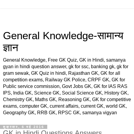
General Knowledge-सामान्य
ज्ञान
General Knowledge, Free GK Quiz, GK in Hindi, samanya
gyan in hindi question answer, gk for ssc, banking gk, gk for
gram sewak, GK Quiz in hindi, Rajasthan GK, GK for all
competition exams, Railway GK Police, CRPF GK, GK for
Public service commission, Govt Jobs GK, GK for IAS RAS
IPS, India GK, Science GK, Social Science GK, History GK,
Chemistry GK, Maths GK, Reasoning GK, GK for competitive
exams, computer GK, current affairs, current GK, world GK,
Geography GK, RRB GK, RPSC GK, samanya vigyan
शुक्रवार, 6 मई 2016
GK in Hindi Questions Answers