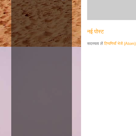
नई पोस्ट
सदस्यता लें
टिप्पणियाँ भेजें (Atom)
Responsive ad