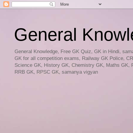
General Knowled
General Knowledge, Free GK Quiz, GK in Hindi, saman
GK for all competition exams, Railway GK Police, C
Science GK, History GK, Chemistry GK, Maths GK, R
RRB GK, RPSC GK, samanya vigyan