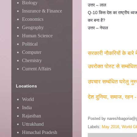
Biology
उत्तर – लाल
Insurance & Finance
Q-10 किस देश का राष्ट्रीय ध्वज
Economics
कर बना है?
Geography
उत्तर – नेपाल
Human Science
Political
Computer
सरकारी नौकरियों के बारे 
Chemistry
उपरोक्त पोस्ट से सम्बंधि
Current Affairs
उपचार सम्बंधित घरेलु नुस
Locations
देश दुनिया, समाज, रहन -
World
India
Rajasthan
Posted by
nareshbagoria@
Uttrakhand
Labels:
May 2016
,
World G
Himachal Pradesh