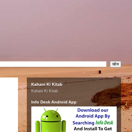
Kahani Ki Kitab
Kahani Ki Kitab
Info Desk Android App