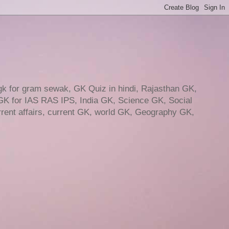
gk for gram sewak, GK Quiz in hindi, Rajasthan GK,
GK for IAS RAS IPS, India GK, Science GK, Social
ent affairs, current GK, world GK, Geography GK,