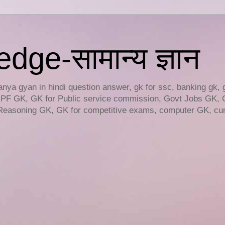
ge-सामान्य ज्ञान
ya gyan in hindi question answer, gk for ssc, banking gk, 
RPF GK, GK for Public service commission, Govt Jobs GK, 
easoning GK, GK for competitive exams, computer GK, curr