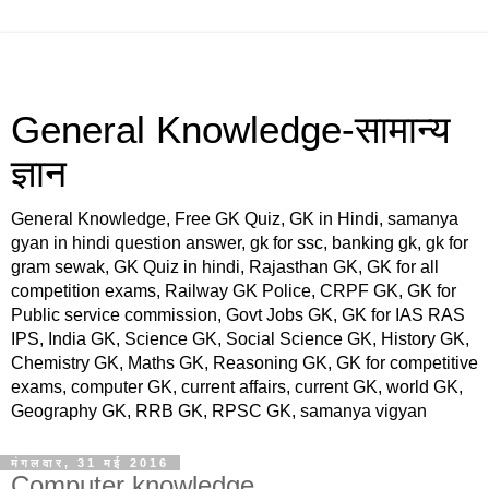
General Knowledge-सामान्य
ज्ञान
General Knowledge, Free GK Quiz, GK in Hindi, samanya
gyan in hindi question answer, gk for ssc, banking gk, gk for
gram sewak, GK Quiz in hindi, Rajasthan GK, GK for all
competition exams, Railway GK Police, CRPF GK, GK for
Public service commission, Govt Jobs GK, GK for IAS RAS
IPS, India GK, Science GK, Social Science GK, History GK,
Chemistry GK, Maths GK, Reasoning GK, GK for competitive
exams, computer GK, current affairs, current GK, world GK,
Geography GK, RRB GK, RPSC GK, samanya vigyan
मंगलवार, 31 मई 2016
Computer knowledge