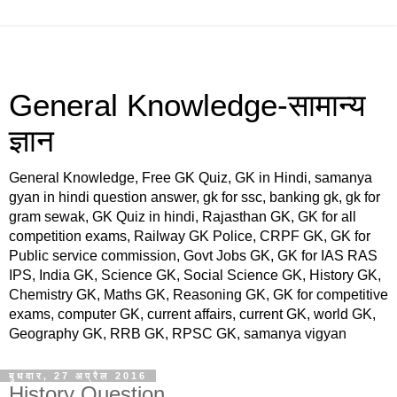
General Knowledge-सामान्य
ज्ञान
General Knowledge, Free GK Quiz, GK in Hindi, samanya
gyan in hindi question answer, gk for ssc, banking gk, gk for
gram sewak, GK Quiz in hindi, Rajasthan GK, GK for all
competition exams, Railway GK Police, CRPF GK, GK for
Public service commission, Govt Jobs GK, GK for IAS RAS
IPS, India GK, Science GK, Social Science GK, History GK,
Chemistry GK, Maths GK, Reasoning GK, GK for competitive
exams, computer GK, current affairs, current GK, world GK,
Geography GK, RRB GK, RPSC GK, samanya vigyan
बुधवार, 27 अप्रैल 2016
History Question