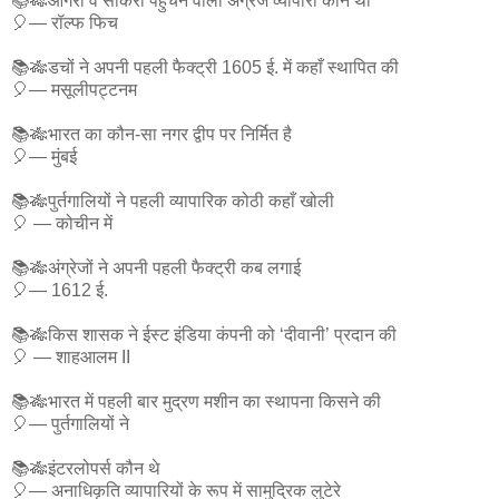
📚🎋आगरा व सीकरी पहुंचने वाला अंग्रेज व्यापारी कौन था
🎈— रॉल्फ फिच
📚🎋डचों ने अपनी पहली फैक्ट्री 1605 ई. में कहाँ स्थापित की
🎈— मसूलीपट्टनम
📚🎋भारत का कौन-सा नगर द्वीप पर निर्मित है
🎈— मुंबई
📚🎋पुर्तगालियों ने पहली व्यापारिक कोठी कहाँ खोली
🎈 — कोचीन में
📚🎋अंग्रेजों ने अपनी पहली फैक्ट्री कब लगाई
🎈— 1612 ई.
📚🎋किस शासक ने ईस्ट इंडिया कंपनी को ‘दीवानी’ प्रदान की
🎈 — शाहआलम II
📚🎋भारत में पहली बार मुद्रण मशीन का स्थापना किसने की
🎈— पुर्तगालियों ने
📚🎋इंटरलोपर्स कौन थे
🎈— अनाधिकृति व्यापारियों के रूप में सामुद्रिक लुटेरे