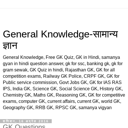
General Knowledge-सामान्य
ज्ञान
General Knowledge, Free GK Quiz, GK in Hindi, samanya
gyan in hindi question answer, gk for ssc, banking gk, gk for
gram sewak, GK Quiz in hindi, Rajasthan GK, GK for all
competition exams, Railway GK Police, CRPF GK, GK for
Public service commission, Govt Jobs GK, GK for IAS RAS
IPS, India GK, Science GK, Social Science GK, History GK,
Chemistry GK, Maths GK, Reasoning GK, GK for competitive
exams, computer GK, current affairs, current GK, world GK,
Geography GK, RRB GK, RPSC GK, samanya vigyan
शनिवार, 16 अप्रैल 2016
GK Questions