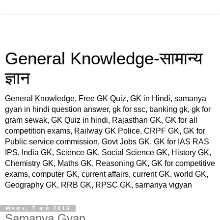
General Knowledge-सामान्य
ज्ञान
General Knowledge, Free GK Quiz, GK in Hindi, samanya
gyan in hindi question answer, gk for ssc, banking gk, gk for
gram sewak, GK Quiz in hindi, Rajasthan GK, GK for all
competition exams, Railway GK Police, CRPF GK, GK for
Public service commission, Govt Jobs GK, GK for IAS RAS
IPS, India GK, Science GK, Social Science GK, History GK,
Chemistry GK, Maths GK, Reasoning GK, GK for competitive
exams, computer GK, current affairs, current GK, world GK,
Geography GK, RRB GK, RPSC GK, samanya vigyan
सोमवार, 7 मार्च 2016
Samanya Gyan